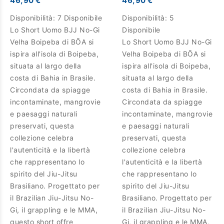
46,90 €
46,90 €
Disponibilità:
7 Disponibile
Disponibilità:
5
Lo Short Uomo BJJ No-Gi
Disponibile
Velha Boipeba di BŌA si
Lo Short Uomo BJJ No-Gi
ispira all'isola di Boipeba,
Velha Boipeba di BŌA si
situata al largo della
ispira all'isola di Boipeba,
costa di Bahia in Brasile.
situata al largo della
Circondata da spiagge
costa di Bahia in Brasile.
incontaminate, mangrovie
Circondata da spiagge
e paesaggi naturali
incontaminate, mangrovie
preservati, questa
e paesaggi naturali
collezione celebra
preservati, questa
l'autenticità e la libertà
collezione celebra
che rappresentano lo
l'autenticità e la libertà
spirito del Jiu-Jitsu
che rappresentano lo
Brasiliano. Progettato per
spirito del Jiu-Jitsu
il Brazilian Jiu-Jitsu No-
Brasiliano. Progettato per
Gi, il grappling e le MMA,
il Brazilian Jiu-Jitsu No-
questo short offre
Gi, il grappling e le MMA,