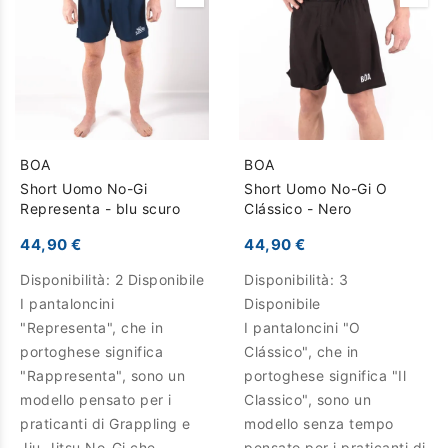
BOA
BOA
Short Uomo No-Gi
Short Uomo No-Gi O
Representa - blu scuro
Clássico - Nero
44,90 €
44,90 €
Disponibilità:
2 Disponibile
Disponibilità:
3
I pantaloncini
Disponibile
"Representa", che in
I pantaloncini "O
portoghese significa
Clássico", che in
"Rappresenta", sono un
portoghese significa "Il
modello pensato per i
Classico", sono un
praticanti di Grappling e
modello senza tempo
Jiu-Jitsu No-Gi che
pensato per i praticanti di