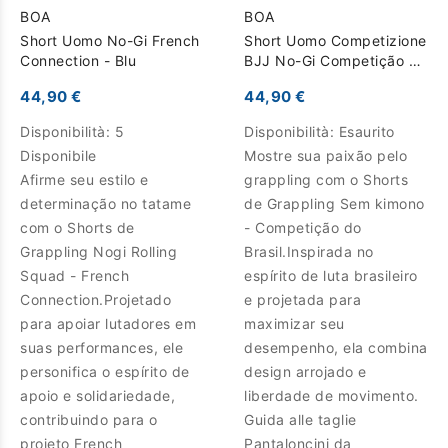
BOA
BOA
Short Uomo No-Gi French
Short Uomo Competizione
Connection - Blu
BJJ No-Gi Competição do
Brasil - Nero
44,90 €
44,90 €
Disponibilità:
5
Disponibilità:
Esaurito
Disponibile
Mostre sua paixão pelo
Afirme seu estilo e
grappling com o Shorts
determinação no tatame
de Grappling Sem kimono
com o Shorts de
- Competição do
Grappling Nogi Rolling
Brasil.Inspirada no
Squad - French
espírito de luta brasileiro
Connection.Projetado
e projetada para
para apoiar lutadores em
maximizar seu
suas performances, ele
desempenho, ela combina
personifica o espírito de
design arrojado e
apoio e solidariedade,
liberdade de movimento.
contribuindo para o
Guida alle taglie
projeto French
Pantaloncini da