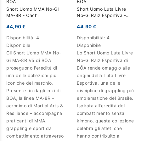
BOA
BOA
Short Uomo MMA No-GI
Short Uomo Luta Livre
MA-8R - Cachi
No-Gi Raiz Esportiva -
Cammello
44,90 €
44,90 €
Disponibilità:
4
Disponibilità:
4
Disponibile
Disponibile
Gli Short Uomo MMA No-
Lo Short Uomo Luta Livre
Gi MA-8R V5 di BŌA
No-Gi Raiz Esportiva di
proseguono l'eredità di
BŌA rende omaggio alle
una delle collezioni più
origini della Luta Livre
iconiche del marchio.
Esportiva, una delle
Presente fin dagli inizi di
discipline di grappling più
BŌA, la linea MA-8R –
emblematiche del Brasile.
acronimo di Martial Arts &
Ispirata all'eredità del
Resilience – accompagna
combattimento senza
praticanti di MMA,
kimono, questa collezione
grappling e sport da
celebra gli atleti che
combattimento attraverso
hanno contribuito a