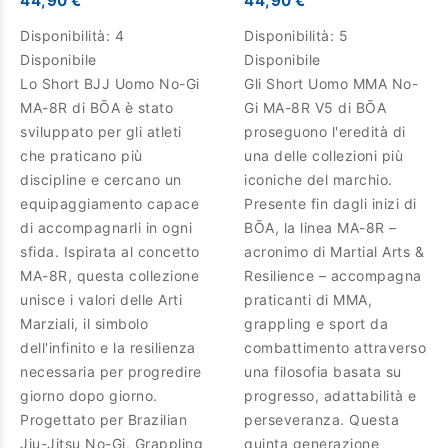
44,90 €
44,90 €
Disponibilità:
4
Disponibilità:
5
Disponibile
Disponibile
Lo Short BJJ Uomo No-Gi
Gli Short Uomo MMA No-
MA-8R di BŌA è stato
Gi MA-8R V5 di BŌA
sviluppato per gli atleti
proseguono l'eredità di
che praticano più
una delle collezioni più
discipline e cercano un
iconiche del marchio.
equipaggiamento capace
Presente fin dagli inizi di
di accompagnarli in ogni
BŌA, la linea MA-8R –
sfida. Ispirata al concetto
acronimo di Martial Arts &
MA-8R, questa collezione
Resilience – accompagna
unisce i valori delle Arti
praticanti di MMA,
Marziali, il simbolo
grappling e sport da
dell'infinito e la resilienza
combattimento attraverso
necessaria per progredire
una filosofia basata su
giorno dopo giorno.
progresso, adattabilità e
Progettato per Brazilian
perseveranza. Questa
Jiu-Jitsu No-Gi, Grappling
quinta generazione