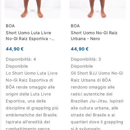
BOA
BOA
Short Uomo Luta Livre
Short Uomo No-Gi Raiz
No-Gi Raiz Esportiva -
Urbana - Nero
Cachi
44,90 €
44,90 €
Disponibilità:
4
Disponibilità:
3
Disponibile
Disponibile
Lo Short Uomo Luta Livre
Gli Short BJJ Uomo No-Gi
No-Gi Raiz Esportiva di
Raiz Urbana di BŌA
BŌA rende omaggio alle
rendono omaggio alle
origini della Luta Livre
radici autentiche del
Esportiva, una delle
Brazilian Jiu-Jitsu. Ispirati
discipline di grappling più
alla cultura urbana, alle
emblematiche del Brasile.
strade del Brasile e ai
Ispirata all'eredità del
quartieri dove il grappling
combattimento senza
si è sviluppato,