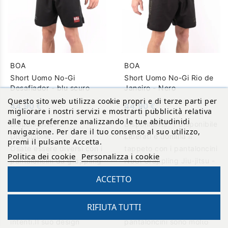
BOA
BOA
Short Uomo No-Gi
Short Uomo No-Gi Rio de
Desafiador - blu scuro
Janeiro - Nero
Questo sito web utilizza cookie propri e di terze parti per
44,90 €
44,90 €
migliorare i nostri servizi e mostrarti pubblicità relativa
alle tue preferenze analizzando le tue abitudinidi
Disponibilità:
5
Disponibilità:
1 Disponibile
navigazione. Per dare il tuo consenso al suo utilizzo,
Disponibile
Liberati e domina il
premi il pulsante Accetta.
Osate essere diversi con i
tappeto con i pantaloncini
Politica dei cookie
Personalizza i cookie
pantaloncini da grappling
NoGi Grappling Jiu-jitsu -
no-gi che non sono solo
Rio de Janeiro di Bōa
ACCETTO
un semplice pezzo di
Fightwear.Progettati per i
equipaggiamento, sono
combattenti che osano
RIFIUTA TUTTI
una dichiarazione di
distinguersi, questi
Reto
intenti.Il suo design
pantaloncini sono molto