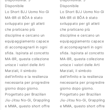
Disponibile
Disponibile
Lo Short BJJ Uomo No-Gi
Lo Short BJJ Uomo No-Gi
MA-8R di BŌA è stato
MA-8R di BŌA è stato
sviluppato per gli atleti
sviluppato per gli atleti
che praticano più
che praticano più
discipline e cercano un
discipline e cercano un
equipaggiamento capace
equipaggiamento capace
di accompagnarli in ogni
di accompagnarli in ogni
sfida. Ispirata al concetto
sfida. Ispirata al concetto
MA-8R, questa collezione
MA-8R, questa collezione
unisce i valori delle Arti
unisce i valori delle Arti
Marziali, il simbolo
Marziali, il simbolo
dell'infinito e la resilienza
dell'infinito e la resilienza
necessaria per progredire
necessaria per progredire
giorno dopo giorno.
giorno dopo giorno.
Progettato per Brazilian
Progettato per Brazilian
Jiu-Jitsu No-Gi, Grappling
Jiu-Jitsu No-Gi, Grappling
e MMA, questo short offre
e MMA, questo short offre