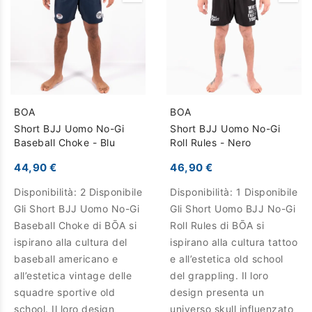
BOA
BOA
Short BJJ Uomo No-Gi
Short BJJ Uomo No-Gi
Baseball Choke - Blu
Roll Rules - Nero
44,90 €
46,90 €
Disponibilità:
2 Disponibile
Disponibilità:
1 Disponibile
Gli Short BJJ Uomo No-Gi
Gli Short Uomo BJJ No-Gi
Baseball Choke di BŌA si
Roll Rules di BŌA si
ispirano alla cultura del
ispirano alla cultura tattoo
baseball americano e
e all’estetica old school
all’estetica vintage delle
del grappling. Il loro
squadre sportive old
design presenta un
school. Il loro design
universo skull influenzato