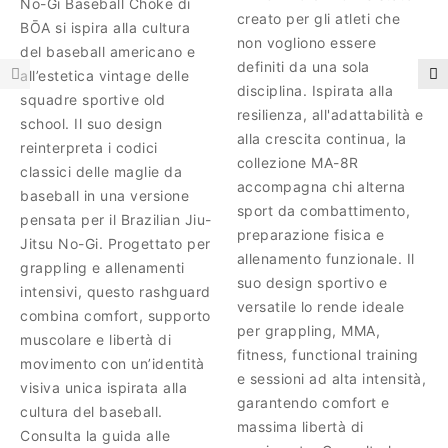
No-Gi Baseball Choke di
creato per gli atleti che
BŌA si ispira alla cultura
non vogliono essere
del baseball americano e
definiti da una sola
all’estetica vintage delle
disciplina. Ispirata alla
squadre sportive old
resilienza, all'adattabilità e
school. Il suo design
alla crescita continua, la
reinterpreta i codici
collezione MA-8R
classici delle maglie da
accompagna chi alterna
baseball in una versione
sport da combattimento,
pensata per il Brazilian Jiu-
preparazione fisica e
Jitsu No-Gi. Progettato per
allenamento funzionale. Il
grappling e allenamenti
suo design sportivo e
intensivi, questo rashguard
versatile lo rende ideale
combina comfort, supporto
per grappling, MMA,
muscolare e libertà di
fitness, functional training
movimento con un’identità
e sessioni ad alta intensità,
visiva unica ispirata alla
garantendo comfort e
cultura del baseball.
massima libertà di
Consulta la guida alle