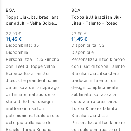
BOA
BOA
Toppa Jiu-Jitsu brasiliana
Toppa BJJ Brazilian Jiu-
per adulti - Velha Boipeba
Jitsu - Talento - Rosso
- Nero
22,90 €
22,90 €
11,45 €
11,45 €
Disponibilità:
35
Disponibilità:
53
Disponibile
Disponibile
Personalizza il tuo kimono
Personalizza il tuo kimono
con il set di toppe Velha
con il set di toppe Talento
Boipeba Brazilian Jiu
Brazilian Jiu Jitsu che si
Jitsu, che prende il nome
traduce in Talento, un
da un'isola dell'arcipelago
design completamente
di Tinharé, nel sud dello
sublimato ispirato alla
stato di Bahia.I disegni
cultura afro brasiliana.
mettono in risalto il
Toppa Kimono Talento
patrimonio naturale di uno
Brazilian Jiu-Jitsu
delle più belle isole del
Personalizza il tuo kimono
Brasile. Toppa Kimono
con stile con questo set