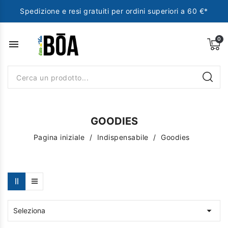
Spedizione e resi gratuiti per ordini superiori a 60 €*
menu
GOODIES
Pagina iniziale
Indispensabile
Goodies

Seleziona