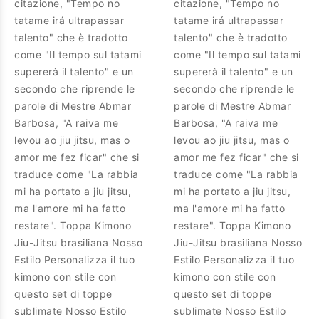
citazione, "Tempo no
citazione, "Tempo no
tatame irá ultrapassar
tatame irá ultrapassar
talento" che è tradotto
talento" che è tradotto
come "Il tempo sul tatami
come "Il tempo sul tatami
supererà il talento" e un
supererà il talento" e un
secondo che riprende le
secondo che riprende le
parole di Mestre Abmar
parole di Mestre Abmar
Barbosa, "A raiva me
Barbosa, "A raiva me
levou ao jiu jitsu, mas o
levou ao jiu jitsu, mas o
amor me fez ficar" che si
amor me fez ficar" che si
traduce come "La rabbia
traduce come "La rabbia
mi ha portato a jiu jitsu,
mi ha portato a jiu jitsu,
ma l'amore mi ha fatto
ma l'amore mi ha fatto
restare". Toppa Kimono
restare". Toppa Kimono
Jiu-Jitsu brasiliana Nosso
Jiu-Jitsu brasiliana Nosso
Estilo Personalizza il tuo
Estilo Personalizza il tuo
kimono con stile con
kimono con stile con
questo set di toppe
questo set di toppe
sublimate Nosso Estilo
sublimate Nosso Estilo