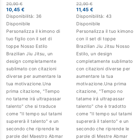
20,90 €
22,90 €
10,45 €
11,45 €
Disponibilità:
36
Disponibilità:
43
Disponibile
Disponibile
Personalizza il kimono di
Personalizza il tuo kimono
tuo figlio con il set di
con il set di toppe
toppe Nosso Estilo
Brazilian Jiu Jitsu Nosso
Brazilian Jiu Jitsu, un
Estilo, un design
design completamente
completamente sublimato
sublimato con citazioni
con citazioni diverse per
diverse per aumentare la
aumentare la tua
tua motivazione.Una
motivazione.Una prima
prima citazione, "Tempo
citazione, "Tempo no
no tatame irá ultrapassar
tatame irá ultrapassar
talento" che si traduce
talento" che è tradotto
come "Il tempo sul tatami
come "Il tempo sul tatami
supererà il talento" e un
supererà il talento" e un
secondo che riprende le
secondo che riprende le
parole del Maestro Abmar
parole di Mestre Abmar