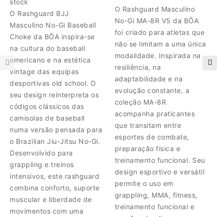
stock
O Rashguard Masculino
O Rashguard BJJ
No-Gi MA-8R V5 da BŌA
Masculino No-Gi Baseball
foi criado para atletas que
Choke da BŌA inspira-se
não se limitam a uma única
na cultura do baseball
modalidade. Inspirada na
americano e na estética
resiliência, na
vintage das equipas
adaptabilidade e na
desportivas old school. O
evolução constante, a
seu design reinterpreta os
coleção MA-8R
códigos clássicos das
acompanha praticantes
camisolas de baseball
que transitam entre
numa versão pensada para
esportes de combate,
o Brazilian Jiu-Jitsu No-Gi.
preparação física e
Desenvolvido para
treinamento funcional. Seu
grappling e treinos
design esportivo e versátil
intensivos, este rashguard
permite o uso em
combina conforto, suporte
grappling, MMA, fitness,
muscular e liberdade de
treinamento funcional e
movimentos com uma