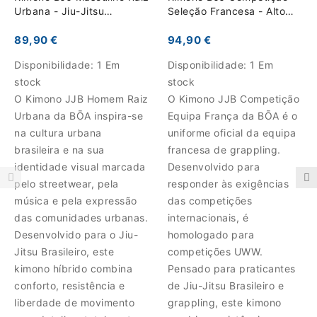
Urbana - Jiu-Jitsu
Seleção Francesa - Alto
Brasileiro
Desempenho
89,90 €
94,90 €
Disponibilidade:
1 Em
Disponibilidade:
1 Em
stock
stock
O Kimono JJB Homem Raiz
O Kimono JJB Competição
Urbana da BŌA inspira-se
Equipa França da BŌA é o
na cultura urbana
uniforme oficial da equipa
brasileira e na sua
francesa de grappling.
identidade visual marcada
Desenvolvido para
pelo streetwear, pela
responder às exigências
música e pela expressão
das competições
das comunidades urbanas.
internacionais, é
Desenvolvido para o Jiu-
homologado para
Jitsu Brasileiro, este
competições UWW.
kimono híbrido combina
Pensado para praticantes
conforto, resistência e
de Jiu-Jitsu Brasileiro e
liberdade de movimento
grappling, este kimono