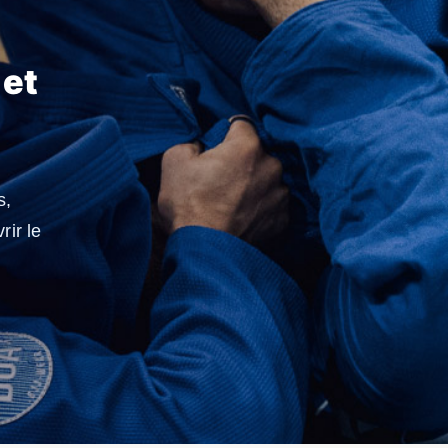
 et
s,
rir le