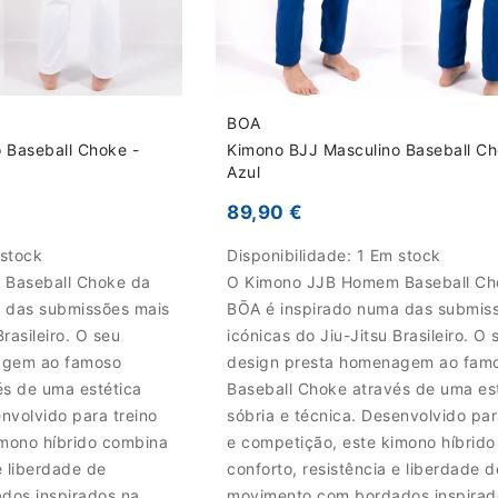
BOA
 Baseball Choke -
Kimono BJJ Masculino Baseball Ch
Azul
89,90 €
 stock
Disponibilidade:
1 Em stock
Baseball Choke da
O Kimono JJB Homem Baseball Ch
 das submissões mais
BŌA é inspirado numa das submis
Brasileiro. O seu
icónicas do Jiu-Jitsu Brasileiro. O 
agem ao famoso
design presta homenagem ao fam
és de uma estética
Baseball Choke através de uma es
envolvido para treino
sóbria e técnica. Desenvolvido par
imono híbrido combina
e competição, este kimono híbrid
e liberdade de
conforto, resistência e liberdade d
dos inspirados na
movimento com bordados inspirad