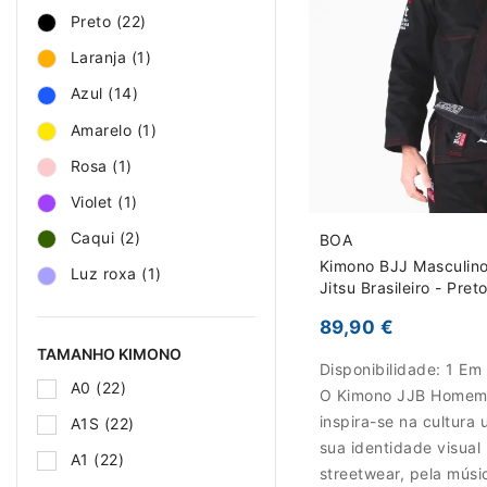
Preto
(22)
Laranja
(1)
Azul
(14)
Amarelo
(1)
Rosa
(1)
Violet
(1)
Caqui
(2)
BOA
Kimono BJJ Masculino
Luz roxa
(1)
Jitsu Brasileiro - Pret
89,90 €
TAMANHO KIMONO
Disponibilidade:
1 Em
A0
(22)
O Kimono JJB Homem
inspira-se na cultura 
A1S
(22)
sua identidade visual
A1
(22)
streetwear, pela músi