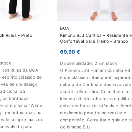
BOA
l Rules - Preto
Kimono BJJ Curitiba - Resistente e
Confortável para Treino - Branco
69,90 €
 stock
Disponibilidade:
2 Em stock
Roll Rules da BŌA
O Kimono JJB Homem Curitiba V3
espírito clássico do
é um clássico intemporal inspirado
través de um design
cultura de Curitiba e desenvolvido
radicional da
Jiu-Jitsu Brasileiro. Concebido c
a, os bordados
kimono híbrido, oferece o equilíbri
veira e o lema "White
entre conforto, resistência e liber
ng" recordam que, no
movimento para treino regular e
a vale sempre mais do
competição. Consultar o guia de 
esenvolvido para
do kimono BJJ