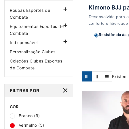
Kimono BJJ pa

Roupas Esportes de
Desenvolvido para o 
Combate
conforto e liberdad

Equipamentos Esportes de
Combate
◈
Resistência às

Indispensável
Personalização Clubes
Coleções Clubes Esportes
de Combate
Existem
FILTRAR POR
COR
Branco
(9)
Vermelho
(5)