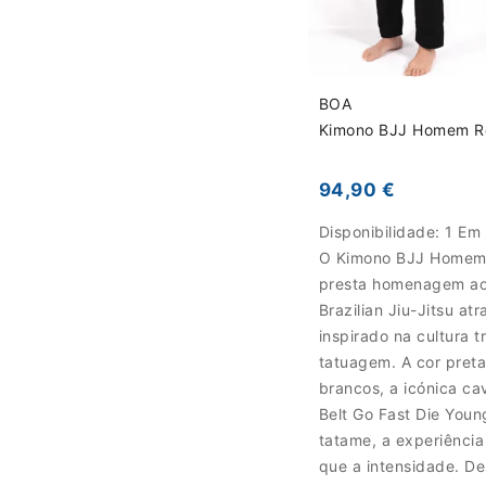
BOA
Kimono BJJ Homem Rol
94,90 €
Disponibilidade:
1 Em
O Kimono BJJ Homem 
presta homenagem ao 
Brazilian Jiu-Jitsu a
inspirado na cultura t
tatuagem. A cor pret
brancos, a icónica ca
Belt Go Fast Die You
tatame, a experiênci
que a intensidade. D