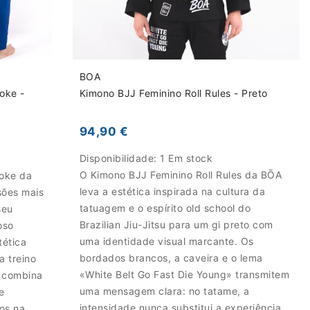
BOA
oke -
Kimono BJJ Feminino Roll Rules - Preto
94,90 €
Disponibilidade:
1 Em stock
O Kimono BJJ Feminino Roll Rules da BŌA
oke da
leva a estética inspirada na cultura da
sões mais
tatuagem e o espírito old school do
seu
Brazilian Jiu-Jitsu para um gi preto com
oso
uma identidade visual marcante. Os
tética
bordados brancos, a caveira e o lema
a treino
«White Belt Go Fast Die Young» transmitem
o combina
uma mensagem clara: no tatame, a
e
intensidade nunca substitui a experiência.
os na