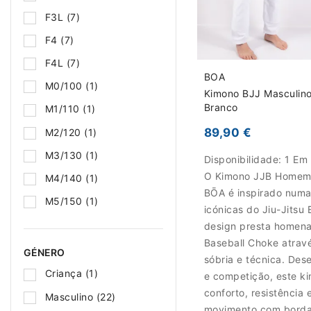
F3L
(7)
F4
(7)
F4L
(7)
BOA
M0/100
(1)
Kimono BJJ Masculino
Branco
M1/110
(1)
89,90 €
M2/120
(1)
M3/130
(1)
Disponibilidade:
1 Em
O Kimono JJB Homem 
M4/140
(1)
BŌA é inspirado numa
M5/150
(1)
icónicas do Jiu-Jitsu 
design presta homen
Baseball Choke atrav
GÉNERO
sóbria e técnica. Des
Criança
(1)
e competição, este k
conforto, resistência 
Masculino
(22)
movimento com borda