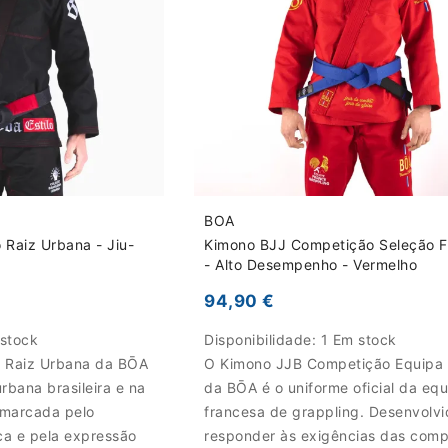
BOA
 Raiz Urbana - Jiu-
Kimono BJJ Competição Seleção 
o
- Alto Desempenho - Vermelho
94,90 €
 stock
Disponibilidade:
1 Em stock
 Raiz Urbana da BŌA
O Kimono JJB Competição Equipa
urbana brasileira e na
da BŌA é o uniforme oficial da eq
 marcada pelo
francesa de grappling. Desenvolvi
ca e pela expressão
responder às exigências das comp