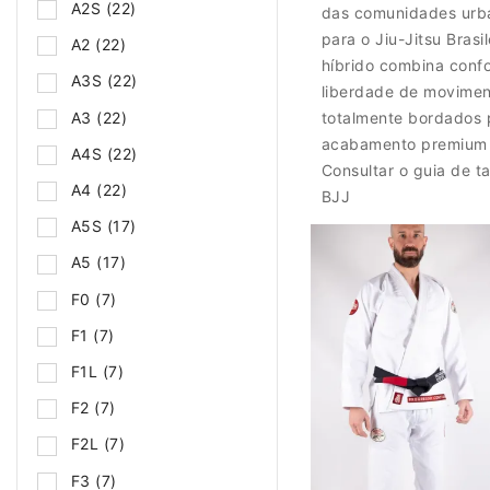
A2S
(22)
das comunidades urb
para o Jiu-Jitsu Brasi
A2
(22)
híbrido combina confo
A3S
(22)
liberdade de movimen
A3
(22)
totalmente bordados 
acabamento premium 
A4S
(22)
Consultar o guia de 
A4
(22)
BJJ
A5S
(17)
A5
(17)
F0
(7)
F1
(7)
F1L
(7)
F2
(7)
F2L
(7)
F3
(7)