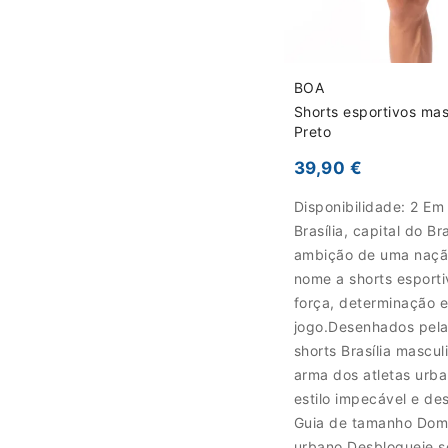
BOA
Shorts esportivos masc
Preto
39,90 €
Disponibilidade:
2 Em
Brasília, capital do Br
ambição de uma naçã
nome a shorts esport
força, determinação e
jogo.Desenhados pela
shorts Brasília mascu
arma dos atletas urb
estilo impecável e d
Guia de tamanho Domi
urbano Desbloqueie s