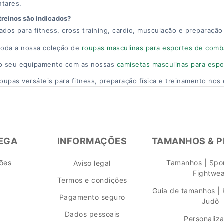
tares.
treinos são indicados?
dos para fitness, cross training, cardio, musculação e preparação f
toda a nossa coleção de
roupas masculinas para esportes de comb
o seu equipamento com as nossas
camisetas masculinas para esp
oupas versáteis para fitness, preparação física e treinamento no
REGA
INFORMAÇÕES
TAMANHOS & 
ções
Tamanhos | Spor
Aviso legal
Fightwe
Termos e condições
Guia de tamanhos | 
Pagamento seguro
Judô
Dados pessoais
Personaliz