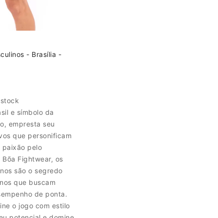
ulinos - Brasília -
 stock
asil e símbolo da
o, empresta seu
ivos que personificam
 paixão pelo
 Bõa Fightwear, os
linos são o segredo
anos que buscam
esempenho de ponta.
ne o jogo com estilo
eu potencial e domine