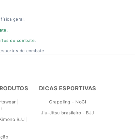
ísica geral.
ate
.
ortes de combate
.
s esportes de combate.
PRODUTOS
DICAS ESPORTIVAS
tswear |
Grappling - NoGi
ar
Jiu-Jitsu brasileiro - BJJ
Kimono BJJ |
ação