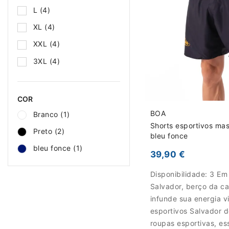
L
(4)
XL
(4)
XXL
(4)
3XL
(4)
COR
BOA
Branco
(1)
Shorts esportivos mas
Preto
(2)
bleu fonce
bleu fonce
(1)
39,90 €
Disponibilidade:
3 Em
Salvador, berço da ca
infunde sua energia v
esportivos Salvador 
roupas esportivas, es