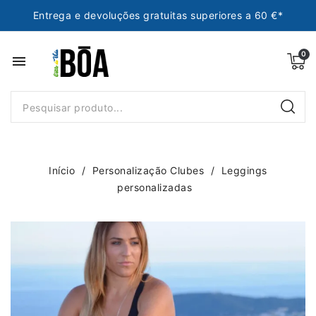
Entrega e devoluções gratuitas superiores a 60 €*
menu
Início
Personalização Clubes
Leggings
personalizadas