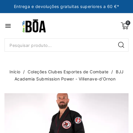
Entrega e devoluções gratuitas superiores a 60 €*
menu
Início
Coleções Clubes Esportes de Combate
BJJ
Academia Submission Power - Villenave-d'Ornon