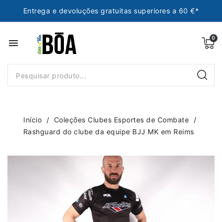
Entrega e devoluções gratuitas superiores a 60 €*
menu
Início
Coleções Clubes Esportes de Combate
Rashguard do clube da equipe BJJ MK em Reims