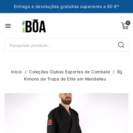
Entrega e devoluções gratuitas superiores a 60 €*
menu
Início
Coleções Clubes Esportes de Combate
Bjj
Kimono de Tropa de Elite em Mandelieu