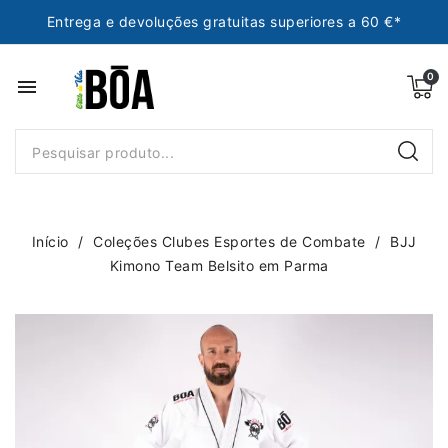
Entrega e devoluções gratuitas superiores a 60 €*
menu
Início
Coleções Clubes Esportes de Combate
BJJ
Kimono Team Belsito em Parma