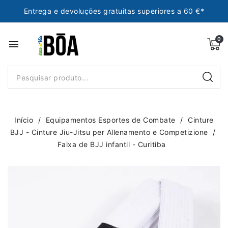
Entrega e devoluções gratuitas superiores a 60 €*
menu
Início
Equipamentos Esportes de Combate
Cinture
BJJ - Cinture Jiu-Jitsu per Allenamento e Competizione
Faixa de BJJ infantil - Curitiba