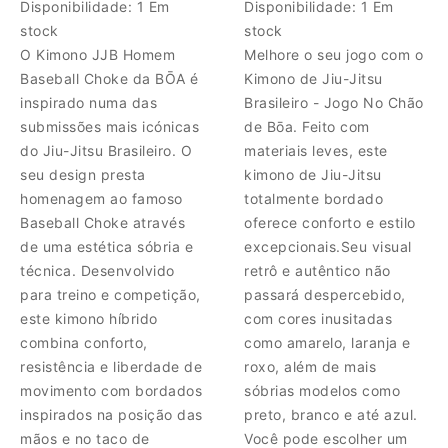
Disponibilidade:
1 Em
Disponibilidade:
1 Em
stock
stock
O Kimono JJB Homem
Melhore o seu jogo com o
Baseball Choke da BŌA é
Kimono de Jiu-Jitsu
inspirado numa das
Brasileiro - Jogo No Chão
submissões mais icónicas
de Bōa. Feito com
do Jiu-Jitsu Brasileiro. O
materiais leves, este
seu design presta
kimono de Jiu-Jitsu
homenagem ao famoso
totalmente bordado
Baseball Choke através
oferece conforto e estilo
de uma estética sóbria e
excepcionais.Seu visual
técnica. Desenvolvido
retrô e autêntico não
para treino e competição,
passará despercebido,
este kimono híbrido
com cores inusitadas
combina conforto,
como amarelo, laranja e
resistência e liberdade de
roxo, além de mais
movimento com bordados
sóbrias modelos como
inspirados na posição das
preto, branco e até azul.
mãos e no taco de
Você pode escolher um