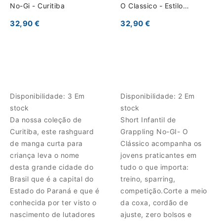
No-Gi - Curitiba
O Classico - Estilo
Clássico e Liberdade
32,90 €
32,90 €
Total
Disponibilidade:
3 Em
Disponibilidade:
2 Em
stock
stock
Da nossa coleção de
Short Infantil de
Curitiba, este rashguard
Grappling No-GI- O
de manga curta para
Clássico acompanha os
criança leva o nome
jovens praticantes em
desta grande cidade do
tudo o que importa:
Brasil que é a capital do
treino, sparring,
Estado do Paraná e que é
competição.Corte a meio
conhecida por ter visto o
da coxa, cordão de
nascimento de lutadores
ajuste, zero bolsos e