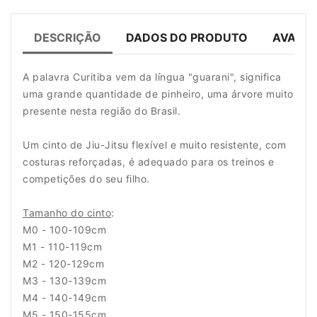
DESCRIÇÃO
DADOS DO PRODUTO
AVALIA
A palavra Curitiba vem da língua "guarani", significa
uma grande quantidade de pinheiro, uma árvore muito
presente nesta região do Brasil.
Um cinto de Jiu-Jitsu flexível e muito resistente, com
costuras reforçadas, é adequado para os treinos e
competições do seu filho.
Tamanho do cinto
:
M0 - 100-109cm
M1 - 110-119cm
M2 - 120-129cm
M3 - 130-139cm
M4 - 140-149cm
M5 - 150-155cm