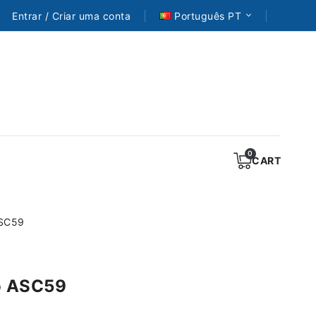
Entrar / Criar uma conta
Português PT
CART
ASC59
o ASC59