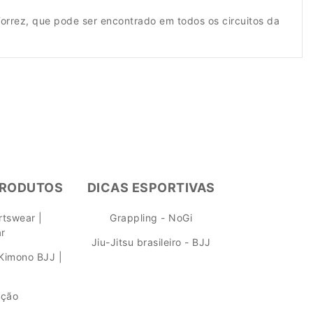
Forrez, que pode ser encontrado em todos os circuitos da
PRODUTOS
DICAS ESPORTIVAS
tswear |
Grappling - NoGi
ar
Jiu-Jitsu brasileiro - BJJ
Kimono BJJ |
ação