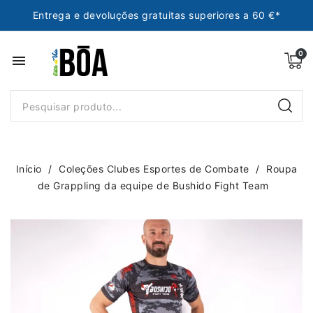
Entrega e devoluções gratuitas superiores a 60 €*
menu
Início
Coleções Clubes Esportes de Combate
Roupa
de Grappling da equipe de Bushido Fight Team