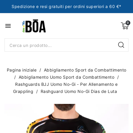
Spedizione e resi gratuiti per ordini superiori a 60 €*
menu
Pagina iniziale
Abbigliamento Sport da Combattimento
Abbigliamento Uomo Sport da Combattimento
Rashguards BJJ Uomo No-Gi - Per Allenamento e
Grappling
Rashguard Uomo No-Gi Dias de Luta