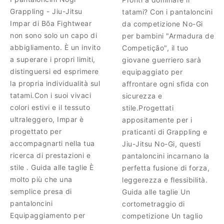
Grappling - Jiu-Jitsu
tatami? Con i pantaloncini
Impar di Bõa Fightwear
da competizione No-Gi
non sono solo un capo di
per bambini "Armadura de
abbigliamento. È un invito
Competição", il tuo
a superare i propri limiti,
giovane guerriero sarà
distinguersi ed esprimere
equipaggiato per
la propria individualità sul
affrontare ogni sfida con
tatami.Con i suoi vivaci
sicurezza e
colori estivi e il tessuto
stile.Progettati
ultraleggero, Impar è
appositamente per i
progettato per
praticanti di Grappling e
accompagnarti nella tua
Jiu-Jitsu No-Gi, questi
ricerca di prestazioni e
pantaloncini incarnano la
stile . Guida alle taglie È
perfetta fusione di forza,
molto più che una
leggerezza e flessibilità.
semplice presa di
Guida alle taglie Un
pantaloncini
cortometraggio di
Equipaggiamento per
competizione Un taglio