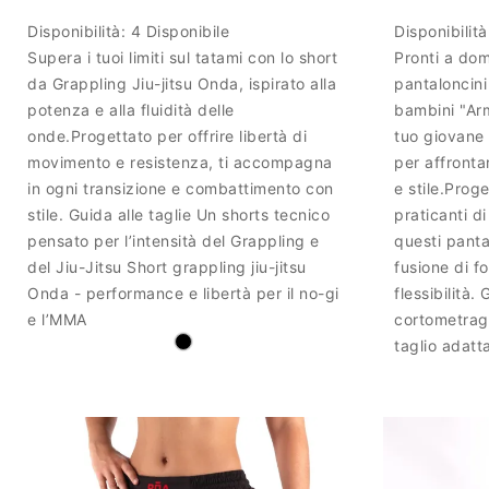
Disponibilità:
4 Disponibile
Disponibilit
Supera i tuoi limiti sul tatami con lo short
Pronti a dom
da Grappling Jiu-jitsu Onda, ispirato alla
pantaloncin
potenza e alla fluidità delle
bambini "Ar
onde.Progettato per offrire libertà di
tuo giovane 
movimento e resistenza, ti accompagna
per affronta
in ogni transizione e combattimento con
e stile.Prog
stile. Guida alle taglie Un shorts tecnico
praticanti d
pensato per l’intensità del Grappling e
questi panta
del Jiu-Jitsu Short grappling jiu-jitsu
fusione di f
Onda - performance e libertà per il no-gi
flessibilità.
e l’MMA
cortometrag
taglio adatt