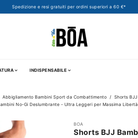
Spedizione e resi gratuiti per ordini superiori a 60 €*
ATURA
INDISPENSABILE
Abbigliamento Bambini Sport da Combattimento
Shorts BJJ
ambini No-Gi Deslumbrante - Ultra Leggeri per Massima Libertà
BOA
Shorts BJJ Bambi