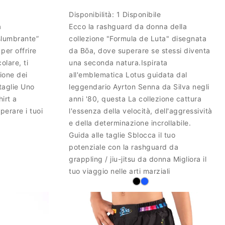
Disponibilità:
1 Disponibile
a
Ecco la rashguard da donna della
slumbrante”
collezione "Formula de Luta" disegnata
per offrire
da Bōa, dove superare se stessi diventa
lare, ti
una seconda natura.Ispirata
ione dei
all'emblematica Lotus guidata dal
taglie Uno
leggendario Ayrton Senna da Silva negli
hirt a
anni '80, questa La collezione cattura
erare i tuoi
l'essenza della velocità, dell'aggressività
e della determinazione incrollabile.
Guida alle taglie Sblocca il tuo
potenziale con la rashguard da
grappling / jiu-jitsu da donna Migliora il
tuo viaggio nelle arti marziali