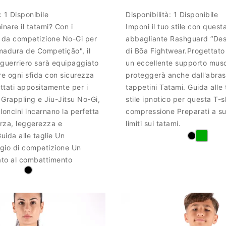
Disponibilità:
1 Disponibile
à:
1 Disponibile
Imponi il tuo stile con quest
inare il tatami? Con i
abbagliante Rashguard “De
i da competizione No-Gi per
di Bōa Fightwear.Progettato 
madura de Competição", il
un eccellente supporto musco
guerriero sarà equipaggiato
proteggerà anche dall'abras
re ogni sfida con sicurezza
tappetini Tatami. Guida alle 
ettati appositamente per i
stile ipnotico per questa T-s
i Grappling e Jiu-Jitsu No-Gi,
compressione Preparati a sup
loncini incarnano la perfetta
limiti sui tatami.
orza, leggerezza e
 Guida alle taglie Un
gio di competizione Un
ato al combattimento