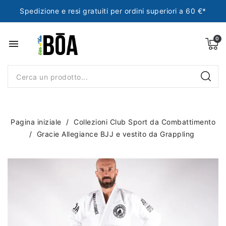
Spedizione e resi gratuiti per ordini superiori a 60 €*
menu
Pagina iniziale
Collezioni Club Sport da Combattimento
Gracie Allegiance BJJ e vestito da Grappling