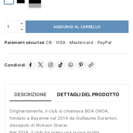
AGGIUNGI AL CARRELLO
Paiement sécurisé
CB · VISA · Mastercard · PayPal
Condividi
DESCRIZIONE
DETTAGLI DEL PRODOTTO
R
Originariamente, il club si chiamava BOA ONDA,
fondato a Bayonne nel 2014 da Guillaume Duranton,
discepolo di Rickson Gracie.
Nel 2019, il club ha preso una nuova svolta