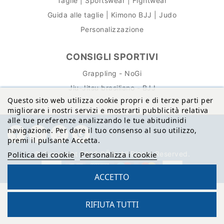
Taglie | Sportswear | Fightwear
Guida alle taglie | Kimono BJJ | Judo
Personalizzazione
CONSIGLI SPORTIVI
Grappling - NoGi
Jiu-Jitsu brasiliano - BJJ
Questo sito web utilizza cookie propri e di terze parti per
migliorare i nostri servizi e mostrarti pubblicità relativa
alle tue preferenze analizzando le tue abitudinidi
navigazione. Per dare il tuo consenso al suo utilizzo,
premi il pulsante Accetta.
© Copyright 2026 BŌA. All Rights Reserved.
Politica dei cookie
Personalizza i cookie
ACCETTO
RIFIUTA TUTTI
Sito protetto da reCAPTCHA.
Privacy
-
Termini e condizioni
Reto