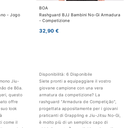
BOA
ano - Jogo
Rashguard BJJ Bambini No-Gi Armadura
- Competizione
32,90 €
Disponibilità:
6 Disponibile
imono Jiu-
Siete pronti a equipaggiare il vostro
Chão de Bōa.
giovane campione con una vera
geri, questo
armatura da competizione? La
ato offre
rashguard "Armadura de Competição",
 suo look
progettata appositamente per i giovani
rà
praticanti di Grappling e Jiu-Jitsu No-Gi,
ti come il
è molto più di un semplice capo di