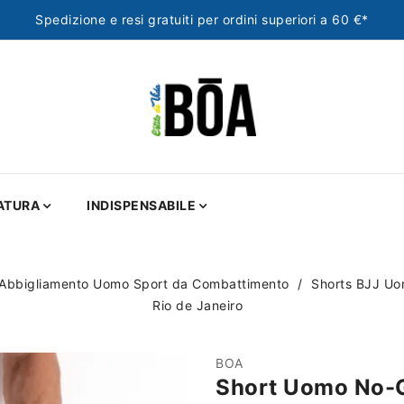
Spedizione e resi gratuiti per ordini superiori a 60 €*
ATURA
INDISPENSABILE
Abbigliamento Uomo Sport da Combattimento
Shorts BJJ Uo
Rio de Janeiro
BOA
Short Uomo No-G