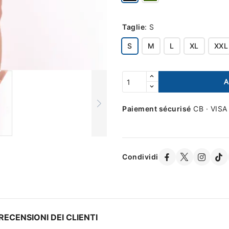
Taglie
:
S
S
M
L
XL
XXL
A
Paiement sécurisé
CB · VISA
Condividi
RECENSIONI DEI CLIENTI