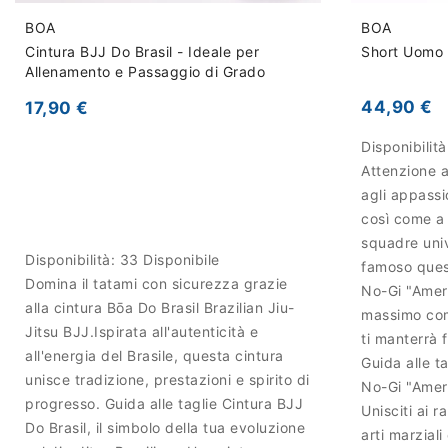
BOA
BOA
Cintura BJJ Do Brasil - Ideale per
Short Uomo 
Allenamento e Passaggio di Grado
44,90 €
17,90 €
Disponibilit
Attenzione a 
agli appassi
così come a
squadre uni
Disponibilità:
33 Disponibile
famoso quest
Domina il tatami con sicurezza grazie
No-Gi "Ameri
alla cintura Bōa Do Brasil Brazilian Jiu-
massimo com
Jitsu BJJ.Ispirata all'autenticità e
ti manterrà 
all'energia del Brasile, questa cintura
Guida alle ta
unisce tradizione, prestazioni e spirito di
No-Gi "Amer
progresso. Guida alle taglie Cintura BJJ
Unisciti ai r
Do Brasil, il simbolo della tua evoluzione
arti marzial