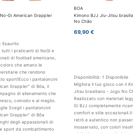
BOA
No-Gi American Grappler
Kimono BJJ Jiu-Jitsu brasili
No Chão
69,90 €
à:
Esaurito
tutti i praticanti di NoGi e
onati di football americano,
 coloro che amano le
versitarie che rendono
Disponibilità:
1 Disponibile
o sport!Ecco i pantaloncini
Migliora il tuo gioco con il K
can Grappler" di Bōa, il
Jitsu brasiliano - Jogo No 
pagno di allenamento che
Realizzato con materiali leg
fresco, comodo e al meglio.
Gi BJJ completamente ricam
glie Scegli i pantaloncini
comfort e stile eccezionali.Il
ican Grappler" di Bōa
retrò e autentico non passe
anghi degli appassionati di
inosservato, con colori insoli
i e sport da combattimento