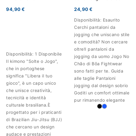
94,90 €
24,90 €
Disponibilità:
Esaurito
Cerchi pantaloni da
jogging che uniscano stile
e comodità? Non cercare
oltre!I pantaloni da
Disponibilità:
1 Disponibile
jogging da uomo Jogo No
Il kimono "Solte o Jogo",
Chão di Bōa Fightwear
che in portoghese
sono fatti per te. Guida
significa "Libera il tuo
alle taglie Pantaloni
gioco", è un capo unico
jogging dal design sobrio
che unisce creatività,
Goditi un comfort ottimale
tecnicità e identità
pur rimanendo elegante
culturale brasiliana.È
progettato per i praticanti
di Brazilian Jiu-Jitsu (BJJ)
che cercano un design
audace e prestazioni