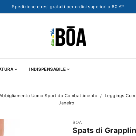
Spedizione e resi gratuiti per ordini superiori a 60 €*
ATURA
INDISPENSABILE
Abbigliamento Uomo Sport da Combattimento
Leggings Com
Janeiro
BOA
Spats di Grapplin