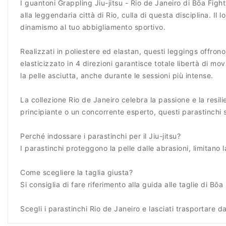
I guantoni Grappling Jiu-jitsu - Rio de Janeiro di Bōa Fig
alla leggendaria città di Rio, culla di questa disciplina. I
dinamismo al tuo abbigliamento sportivo.
Realizzati in poliestere ed elastan, questi leggings offron
elasticizzato in 4 direzioni garantisce totale libertà di mo
la pelle asciutta, anche durante le sessioni più intense.
La collezione Rio de Janeiro celebra la passione e la resil
principiante o un concorrente esperto, questi parastinchi so
Perché indossare i parastinchi per il Jiu-jitsu?
I parastinchi proteggono la pelle dalle abrasioni, limitano
Come scegliere la taglia giusta?
Si consiglia di fare riferimento alla guida alle taglie di B
Scegli i parastinchi Rio de Janeiro e lasciati trasportare da