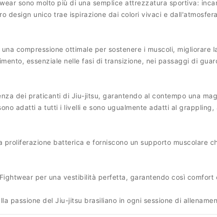
htwear sono molto più di una semplice attrezzatura sportiva: inca
l loro design unico trae ispirazione dai colori vivaci e dall'atmos
o una compressione ottimale per sostenere i muscoli, migliorare la
vimento, essenziale nelle fasi di transizione, nei passaggi di gua
ienza dei praticanti di Jiu-jitsu, garantendo al contempo una mag
no adatti a tutti i livelli e sono ugualmente adatti al grappling, 
 la proliferazione batterica e forniscono un supporto muscolare ch
ōa Fightwear per una vestibilità perfetta, garantendo così comfort 
lla passione del Jiu-jitsu brasiliano in ogni sessione di allenamen