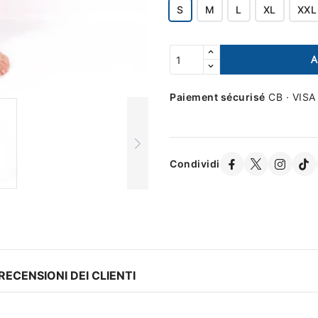
S
M
L
XL
XXL
A
Paiement sécurisé
CB · VISA
Condividi
RECENSIONI DEI CLIENTI