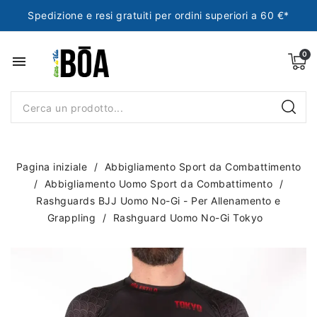
Spedizione e resi gratuiti per ordini superiori a 60 €*
menu
Pagina iniziale
Abbigliamento Sport da Combattimento
Abbigliamento Uomo Sport da Combattimento
Rashguards BJJ Uomo No-Gi - Per Allenamento e
Grappling
Rashguard Uomo No-Gi Tokyo