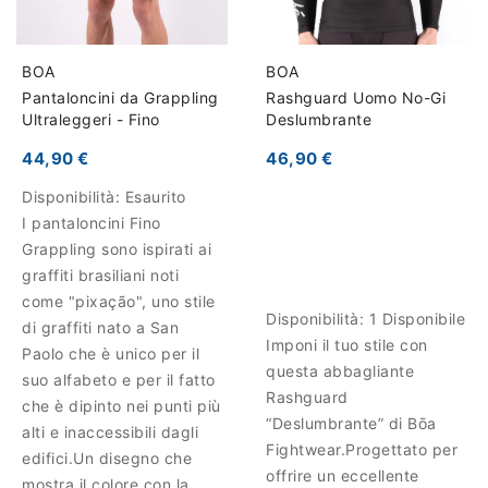
BOA
BOA
Pantaloncini da Grappling
Rashguard Uomo No-Gi
Ultraleggeri - Fino
Deslumbrante
44,90 €
46,90 €
Disponibilità:
Esaurito
I pantaloncini Fino
Grappling sono ispirati ai
graffiti brasiliani noti
come "pixação", uno stile
Disponibilità:
1 Disponibile
di graffiti nato a San
Imponi il tuo stile con
Paolo che è unico per il
questa abbagliante
suo alfabeto e per il fatto
Rashguard
che è dipinto nei punti più
“Deslumbrante” di Bōa
alti e inaccessibili dagli
Fightwear.Progettato per
edifici.Un disegno che
offrire un eccellente
mostra il colore con la