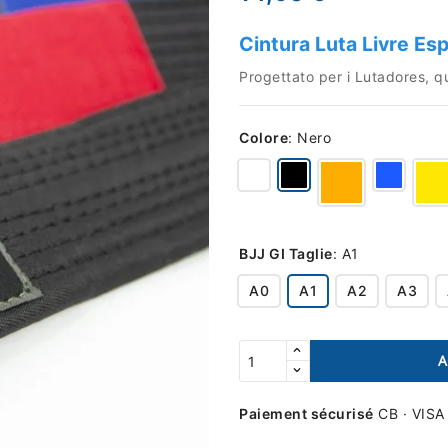
Cintura Luta Livre Esp
Progettato per i Lutadores, que
Colore
:
Nero
BJJ GI Taglie
:
A1
A0
A1
A2
A3
A
Paiement sécurisé
CB · VISA