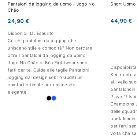
Pantaloni da jogging da uomo - Jogo No
Short Uomo 
Chão
44,90 €
24,90 €
Disponibilità:
Esaurito
Cerchi pantaloni da jogging che
uniscano stile e comodità? Non cercare
oltre!I pantaloni da jogging da uomo
Jogo No Chão di Bōa Fightwear sono
Disponibilit
fatti per te. Guida alle taglie Pantaloni
Sei pronto a
jogging dal design sobrio Goditi un
al livello s
comfort ottimale pur rimanendo
pantaloncin
elegante
Player"! Ispi
Champions Le
delle squadr
pantaloncini
per farti se
volta che sal