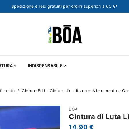
Spedizione e resi gratuiti per ordini superiori a 60 €*
ATURA
INDISPENSABILE
timento
Cinture BJJ - Cinture Jiu-Jitsu per Allenamento e C
BOA
Cintura di Luta L
14,90 €