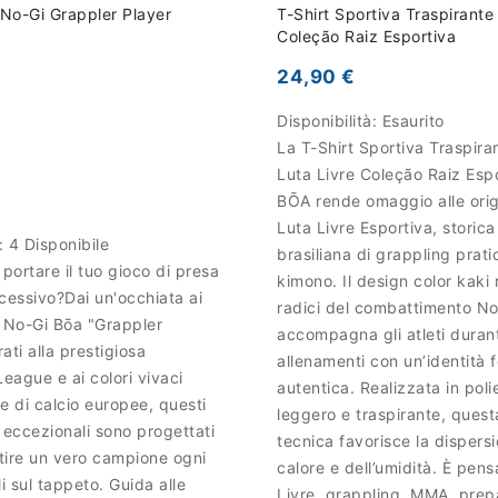
No-Gi Grappler Player
T-Shirt Sportiva Traspirante 
Coleção Raiz Esportiva
24,90 €
Disponibilità:
Esaurito
La T-Shirt Sportiva Traspir
Luta Livre Coleção Raiz Espo
BŌA rende omaggio alle origi
Luta Livre Esportiva, storica
à:
4 Disponibile
brasiliana di grappling prat
 portare il tuo gioco di presa
kimono. Il design color kaki 
uccessivo?Dai un'occhiata ai
radici del combattimento No
i No-Gi Bōa "Grappler
accompagna gli atleti durant
rati alla prestigiosa
allenamenti con un’identità f
ague e ai colori vivaci
autentica. Realizzata in poli
e di calcio europee, questi
leggero e traspirante, quest
 eccezionali sono progettati
tecnica favorisce la dispers
ntire un vero campione ogni
calore e dell’umidità. È pen
i sul tappeto. Guida alle
Livre, grappling, MMA, prep