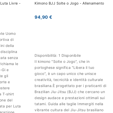
Luta Livre -
Kimono BJJ Solte o Jogo - Allenamento
94,90 €
ante Uomo
rtiva di
ni della
 disciplina
Disponibilità:
1 Disponibile
icata senza
Il kimono "Solte o Jogo", che in
richiama le
portoghese significa "Libera il tuo
-Gi e
gioco", è un capo unico che unisce
e gli
creatività, tecnicità e identità culturale
orte e
brasiliana.È progettato per i praticanti di
estere
Brazilian Jiu-Jitsu (BJJ) che cercano un
a T-shirt
design audace e prestazioni ottimali sui
ione del
tatami. Guida alle taglie Immergiti nella
sata per Luta
vibrante cultura del Jiu-Jitsu brasiliano
arazione