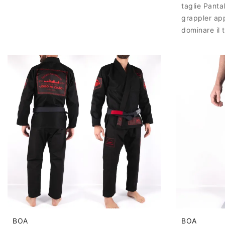
taglie Panta
grappler app
dominare il 
BOA
BOA