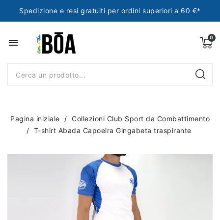
Spedizione e resi gratuiti per ordini superiori a 60 €*
menu
Pagina iniziale
Collezioni Club Sport da Combattimento
T-shirt Abada Capoeira Gingabeta traspirante