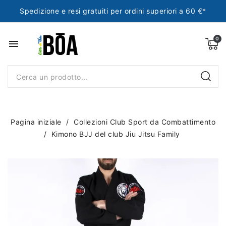
Spedizione e resi gratuiti per ordini superiori a 60 €*
menu
Pagina iniziale
Collezioni Club Sport da Combattimento
Kimono BJJ del club Jiu Jitsu Family