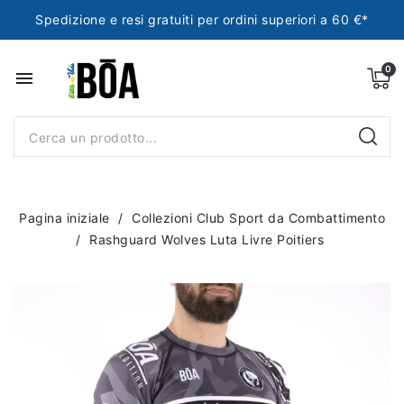
Spedizione e resi gratuiti per ordini superiori a 60 €*
menu
Pagina iniziale
Collezioni Club Sport da Combattimento
Rashguard Wolves Luta Livre Poitiers