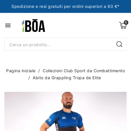
Spedizione e resi gratuiti per ordini superiori a 60 €*
menu
Pagina iniziale
Collezioni Club Sport da Combattimento
Abito da Grappling Tropa de Elite