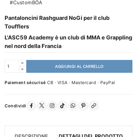
#CustomBŌA
Pantaloncini Rashguard NoGi per il club
Toufflers
L'ASC59 Academy è un club di MMA e Grappling
nel nord della Francia
AGGIUNGI AL CARRELLO
Paiement sécurisé
CB · VISA · Mastercard · PayPal
Condividi
DESCRIZIONE
DETTAGLI DEL PRODOTTO
R