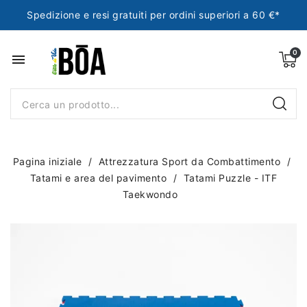
Spedizione e resi gratuiti per ordini superiori a 60 €*
menu
Pagina iniziale
Attrezzatura Sport da Combattimento
Tatami e area del pavimento
Tatami Puzzle - ITF
Taekwondo