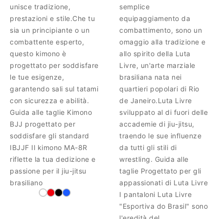
unisce tradizione,
semplice
prestazioni e stile.Che tu
equipaggiamento da
sia un principiante o un
combattimento, sono un
combattente esperto,
omaggio alla tradizione e
questo kimono è
allo spirito della Luta
progettato per soddisfare
Livre, un'arte marziale
le tue esigenze,
brasiliana nata nei
garantendo sali sul tatami
quartieri popolari di Rio
con sicurezza e abilità.
de Janeiro.Luta Livre
Guida alle taglie Kimono
sviluppato al di fuori delle
BJJ progettato per
accademie di jiu-jitsu,
soddisfare gli standard
traendo le sue influenze
IBJJF Il kimono MA-8R
da tutti gli stili di
riflette la tua dedizione e
wrestling. Guida alle
passione per il jiu-jitsu
taglie Progettato per gli
brasiliano
appassionati di Luta Livre
I pantaloni Luta Livre
"Esportiva do Brasil" sono
l'eredità del