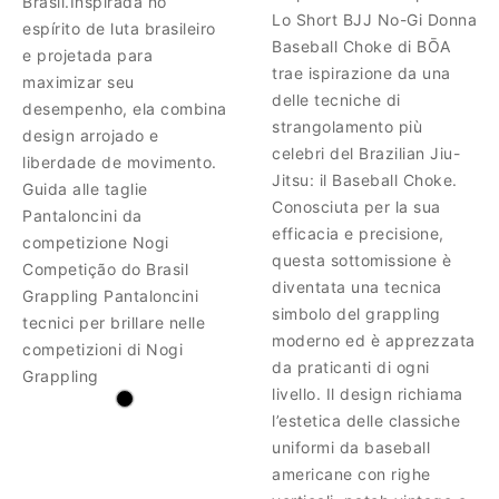
Brasil.Inspirada no
Lo Short BJJ No-Gi Donna
espírito de luta brasileiro
Baseball Choke di BŌA
e projetada para
trae ispirazione da una
maximizar seu
delle tecniche di
desempenho, ela combina
strangolamento più
design arrojado e
celebri del Brazilian Jiu-
liberdade de movimento.
Jitsu: il Baseball Choke.
Guida alle taglie
Conosciuta per la sua
Pantaloncini da
efficacia e precisione,
competizione Nogi
questa sottomissione è
Competição do Brasil
diventata una tecnica
Grappling Pantaloncini
simbolo del grappling
tecnici per brillare nelle
moderno ed è apprezzata
competizioni di Nogi
da praticanti di ogni
Grappling
livello. Il design richiama
l’estetica delle classiche
uniformi da baseball
americane con righe