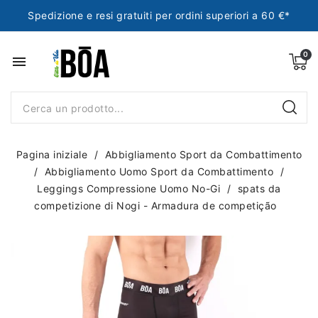
Spedizione e resi gratuiti per ordini superiori a 60 €*
menu
Pagina iniziale
Abbigliamento Sport da Combattimento
Abbigliamento Uomo Sport da Combattimento
Leggings Compressione Uomo No-Gi
spats da
competizione di Nogi - Armadura de competição