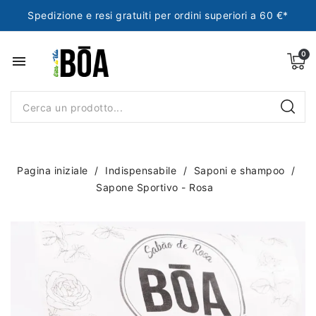
Spedizione e resi gratuiti per ordini superiori a 60 €*
menu
Pagina iniziale
Indispensabile
Saponi e shampoo
Sapone Sportivo - Rosa