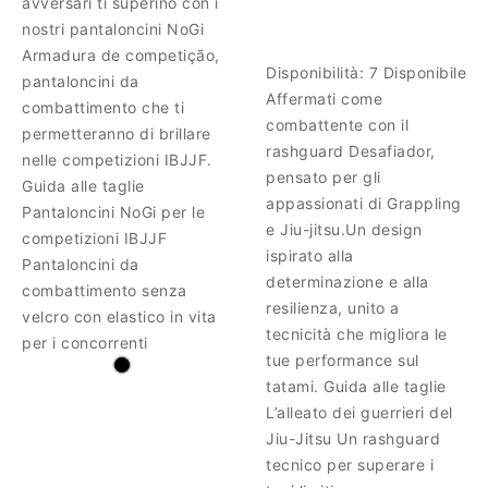
avversari ti superino con i
nostri pantaloncini NoGi
Armadura de competição,
Disponibilità:
7 Disponibile
pantaloncini da
Affermati come
combattimento che ti
combattente con il
permetteranno di brillare
rashguard Desafiador,
nelle competizioni IBJJF.
pensato per gli
Guida alle taglie
appassionati di Grappling
Pantaloncini NoGi per le
e Jiu-jitsu.Un design
competizioni IBJJF
ispirato alla
Pantaloncini da
determinazione e alla
combattimento senza
resilienza, unito a
velcro con elastico in vita
tecnicità che migliora le
per i concorrenti
tue performance sul
tatami. Guida alle taglie
L’alleato dei guerrieri del
Jiu-Jitsu Un rashguard
tecnico per superare i