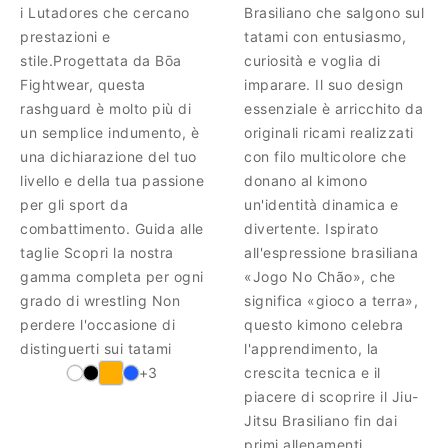
i Lutadores che cercano
Brasiliano che salgono sul
prestazioni e
tatami con entusiasmo,
stile.Progettata da Bōa
curiosità e voglia di
Fightwear, questa
imparare. Il suo design
rashguard è molto più di
essenziale è arricchito da
un semplice indumento, è
originali ricami realizzati
una dichiarazione del tuo
con filo multicolore che
livello e della tua passione
donano al kimono
per gli sport da
un'identità dinamica e
combattimento. Guida alle
divertente. Ispirato
taglie Scopri la nostra
all'espressione brasiliana
gamma completa per ogni
«Jogo No Chão», che
grado di wrestling Non
significa «gioco a terra»,
perdere l'occasione di
questo kimono celebra
distinguerti sui tatami
l'apprendimento, la
+3
crescita tecnica e il
piacere di scoprire il Jiu-
Jitsu Brasiliano fin dai
primi allenamenti.