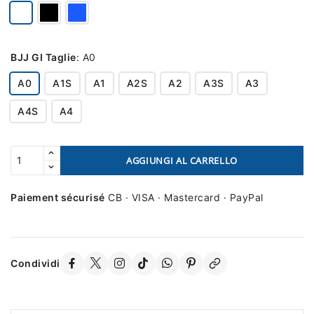
BJJ GI Taglie
:
A0
A0
A1S
A1
A2S
A2
A3S
A3
A4S
A4
AGGIUNGI AL CARRELLO
Paiement sécurisé
CB · VISA · Mastercard · PayPal
Condividi