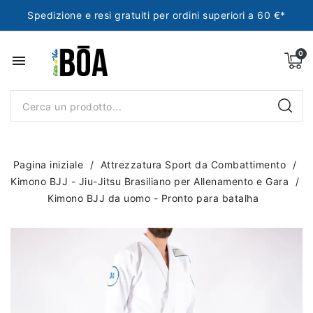
Spedizione e resi gratuiti per ordini superiori a 60 €*
menu
Pagina iniziale
Attrezzatura Sport da Combattimento
Kimono BJJ - Jiu-Jitsu Brasiliano per Allenamento e Gara
Kimono BJJ da uomo - Pronto para batalha