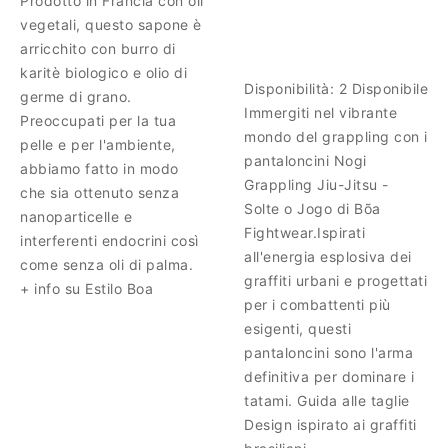
Prodotto in Francia con oli
vegetali, questo sapone è
arricchito con burro di
karitè biologico e olio di
Disponibilità:
2 Disponibile
germe di grano.
Immergiti nel vibrante
Preoccupati per la tua
mondo del grappling con i
pelle e per l'ambiente,
pantaloncini Nogi
abbiamo fatto in modo
Grappling Jiu-Jitsu -
che sia ottenuto senza
Solte o Jogo di Bõa
nanoparticelle e
Fightwear.Ispirati
interferenti endocrini così
all'energia esplosiva dei
come senza oli di palma.
graffiti urbani e progettati
+ info su Estilo Boa
per i combattenti più
esigenti, questi
pantaloncini sono l'arma
definitiva per dominare i
tatami. Guida alle taglie
Design ispirato ai graffiti