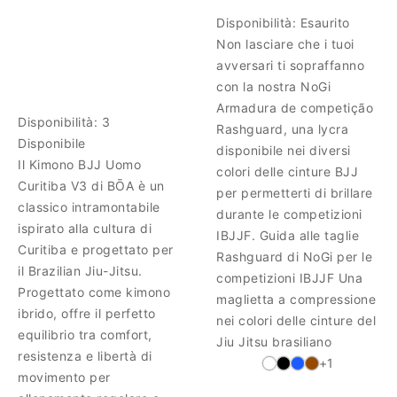
Disponibilità:
Esaurito
Non lasciare che i tuoi
avversari ti sopraffanno
con la nostra NoGi
Armadura de competição
Disponibilità:
3
Rashguard, una lycra
Disponibile
disponibile nei diversi
Il Kimono BJJ Uomo
colori delle cinture BJJ
Curitiba V3 di BŌA è un
per permetterti di brillare
classico intramontabile
durante le competizioni
ispirato alla cultura di
IBJJF. Guida alle taglie
Curitiba e progettato per
Rashguard di NoGi per le
il Brazilian Jiu-Jitsu.
competizioni IBJJF Una
Progettato come kimono
maglietta a compressione
ibrido, offre il perfetto
nei colori delle cinture del
equilibrio tra comfort,
Jiu Jitsu brasiliano
resistenza e libertà di
+1
movimento per