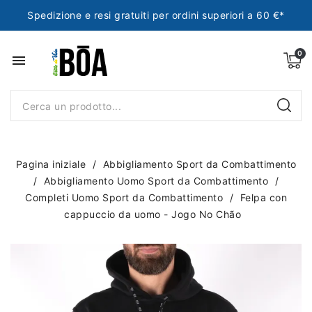
Spedizione e resi gratuiti per ordini superiori a 60 €*
menu
Pagina iniziale
Abbigliamento Sport da Combattimento
Abbigliamento Uomo Sport da Combattimento
Completi Uomo Sport da Combattimento
Felpa con
cappuccio da uomo - Jogo No Chão