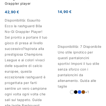
Grappler player
14,90 €
42,90 €
Disponibilità:
Esaurito
Ecco la rashguard Bōa
No-Gi Grappler Player!
Sei pronto a portare il tuo
gioco di presa al livello
Disponibilità:
7 Disponibile
successivo?Ispirata alla
Uno stile ipnotico per
prestigiosa Champions
questi pantaloncini
League e ai colori vivaci
sportivi Imponi il tuo stile
delle squadre di calcio
senza sforzo con i
europee, questa
pantaloncini da
eccezionale rashguard è
allenamento. Guida alle
progettata per farti
taglie
sentire un vero campione
+1
ogni volta ogni volta che
sali sul tappeto. Guida
alle taglie Rashguard