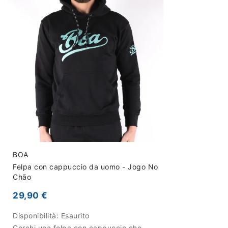
BOA
Felpa con cappuccio da uomo - Jogo No
Chão
29,90 €
Disponibilità:
Esaurito
Cerchi una felpa con cappuccio che