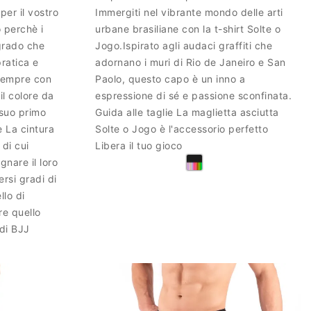
per il vostro
Immergiti nel vibrante mondo delle arti
 perchè i
urbane brasiliane con la t-shirt Solte o
grado che
Jogo.Ispirato agli audaci graffiti che
pratica e
adornano i muri di Rio de Janeiro e San
 sempre con
Paolo, questo capo è un inno a
il colore da
espressione di sé e passione sconfinata.
 suo primo
Guida alle taglie La maglietta asciutta
e La cintura
Solte o Jogo è l'accessorio perfetto
 di cui
Libera il tuo gioco
nare il loro
rsi gradi di
llo di
re quello
 di BJJ