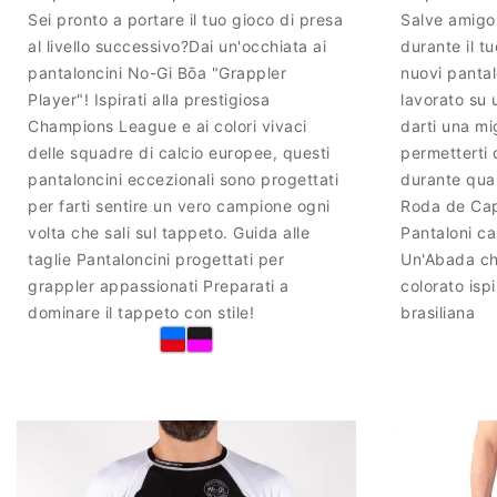
Sei pronto a portare il tuo gioco di presa
Salve amigo 
al livello successivo?Dai un'occhiata ai
durante il t
pantaloncini No-Gi Bōa "Grappler
nuovi panta
Player"! Ispirati alla prestigiosa
lavorato su 
Champions League e ai colori vivaci
darti una mi
delle squadre di calcio europee, questi
permetterti 
pantaloncini eccezionali sono progettati
durante qual
per farti sentire un vero campione ogni
Roda de Capo
volta che sali sul tappeto. Guida alle
Pantaloni c
taglie Pantaloncini progettati per
Un'Abada ch
grappler appassionati Preparati a
colorato ispi
dominare il tappeto con stile!
brasiliana