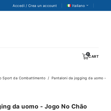
Accedi / Crea un account
Italiano
CART
o Sport da Combattimento
Pantaloni da jogging da uomo -
ging da uomo - Jogo No Chão