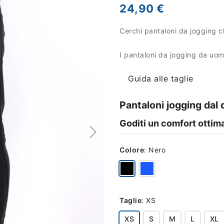
24,90 €
Cerchi pantaloni da jogging c
I pantaloni da jogging da uom
Guida alle taglie
Pantaloni jogging dal 
Goditi un comfort ottim
Colore
:
Nero
Taglie
:
XS
XS
S
M
L
XL