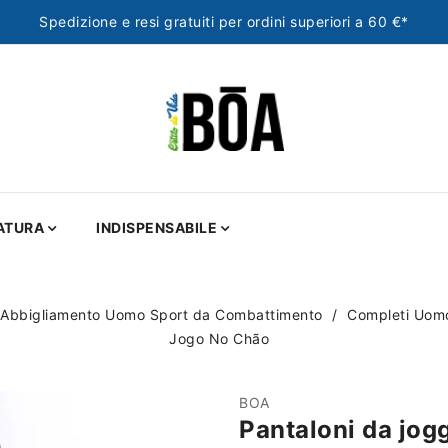
Spedizione e resi gratuiti per ordini superiori a 60 €*
ATURA
INDISPENSABILE
Abbigliamento Uomo Sport da Combattimento
Completi Uom
Jogo No Chão
BOA
Pantaloni da jog