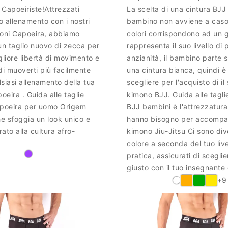
Capoeiriste!Attrezzati
La scelta di una cintura BJJ 
uo allenamento con i nostri
bambino non avviene a caso
loni Capoeira, abbiamo
colori corrispondono ad un 
un taglio nuovo di zecca per
rappresenta il suo livello di 
gliore libertà di movimento e
anzianità, il bambino parte
di muoverti più facilmente
una cintura bianca, quindi è 
siasi allenamento della tua
scegliere per l'acquisto di il
eira . Guida alle taglie
kimono BJJ. Guida alle tagli
apoeira per uomo Origem
BJJ bambini è l'attrezzatura
e sfoggia un look unico e
hanno bisogno per accompag
rato alla cultura afro-
kimono Jiu-Jitsu Ci sono dive
colore a seconda del tuo live
pratica, assicurati di sceglie
giusto con il tuo insegnante
+9