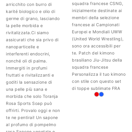
squadra francese CSNG,
arricchito con burro di
inizialmente destinate ai
karité biologico e olio di
membri della selezione
germe di grano, lasciando
francese ai Campionati
la pelle morbida e
Europei e Mondiali UWW
rivitalizzata.Ci siamo
(United World Wrestling),
assicurati che sia privo di
sono ora accessibili per
nanoparticelle e
te. Patch del kimono
interferenti endocrini,
brasiliano Jiu-Jitsu della
nonché oli di palma.
squadra francese
Immergiti in profumi
Personalizza il tuo kimono
fruttati e rivitalizzanti e
con stile con questo set
goditi la sensazione di
di toppe sublimate FRA
una pelle più sana e
morbida che solo Toranja
Rosa Sports Soap può
offrirti. Provalo oggi e non
te ne pentirai! Un sapone
al profumo di pompelmo
rosa Sapone vegetale e