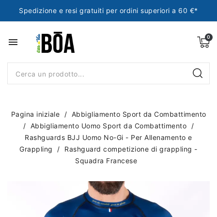
Spedizione e resi gratuiti per ordini superiori a 60 €*
menu
Pagina iniziale
Abbigliamento Sport da Combattimento
Abbigliamento Uomo Sport da Combattimento
Rashguards BJJ Uomo No-Gi - Per Allenamento e
Grappling
Rashguard competizione di grappling -
Squadra Francese