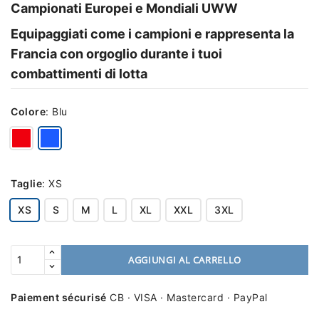
Campionati Europei e Mondiali UWW
Equipaggiati come i campioni e rappresenta la
Francia con orgoglio durante i tuoi
combattimenti di lotta
Colore
:
Blu
Taglie
:
XS
XS
S
M
L
XL
XXL
3XL
AGGIUNGI AL CARRELLO
Paiement sécurisé
CB · VISA · Mastercard · PayPal