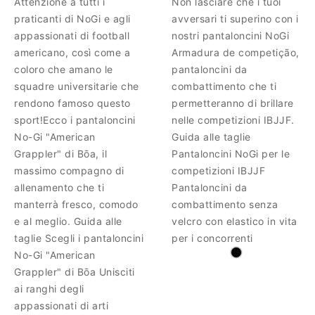
Attenzione a tutti i
Non lasciare che i tuoi
praticanti di NoGi e agli
avversari ti superino con i
appassionati di football
nostri pantaloncini NoGi
americano, così come a
Armadura de competição,
coloro che amano le
pantaloncini da
squadre universitarie che
combattimento che ti
rendono famoso questo
permetteranno di brillare
sport!Ecco i pantaloncini
nelle competizioni IBJJF.
No-Gi "American
Guida alle taglie
Grappler" di Bōa, il
Pantaloncini NoGi per le
massimo compagno di
competizioni IBJJF
allenamento che ti
Pantaloncini da
manterrà fresco, comodo
combattimento senza
e al meglio. Guida alle
velcro con elastico in vita
taglie Scegli i pantaloncini
per i concorrenti
No-Gi "American
Grappler" di Bōa Unisciti
ai ranghi degli
appassionati di arti