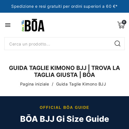
Spedizione e resi gratuiti per ordini superiori a 60 €*
menu
GUIDA TAGLIE KIMONO BJJ | TROVA LA
TAGLIA GIUSTA | BŌA
Pagina iniziale
Guida Taglie Kimono BJJ
OFFICIAL BŌA GUIDE
BŌA BJJ Gi Size Guide