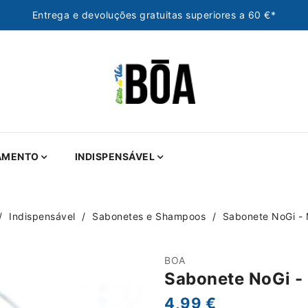
Entrega e devoluções gratuitas superiores a 60 €*
AMENTO
INDISPENSÁVEL
Indispensável
Sabonetes e Shampoos
Sabonete NoGi - 
BOA
Sabonete NoGi -
4,99 €