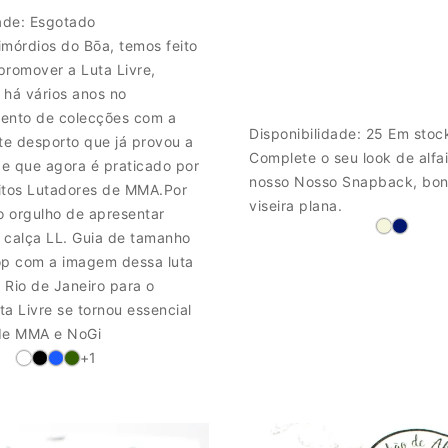
dade:
Esgotado
imórdios do Bōa, temos feito
promover a Luta Livre,
 há vários anos no
ento de colecções com a
Disponibilidade:
25 Em stoc
e desporto que já provou a
Complete o seu look de alfa
 e que agora é praticado por
nosso Nosso Snapback, bo
itos Lutadores de MMA.Por
viseira plana.
o orgulho de apresentar
 calça LL. Guia de tamanho
op com a imagem dessa luta
o Rio de Janeiro para o
a Livre se tornou essencial
de MMA e NoGi
+1