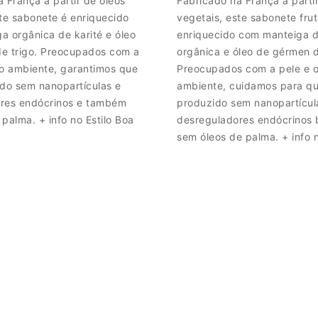
 França a partir de óleos
Fabricado na França a parti
ste sabonete é enriquecido
vegetais, este sabonete fru
a orgânica de karité e óleo
enriquecido com manteiga d
e trigo. Preocupados com a
orgânica e óleo de gérmen d
io ambiente, garantimos que
Preocupados com a pele e 
ido sem nanopartículas e
ambiente, cuidamos para qu
res endócrinos e também
produzido sem nanopartícul
palma. + info no Estilo Boa
desreguladores endócrinos
sem óleos de palma. + info n