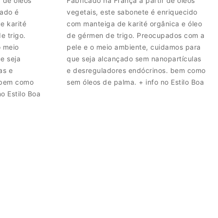
r de óleos
Fabricado na França a partir de óleos
tado é
vegetais, este sabonete é enriquecido
e karité
com manteiga de karité orgânica e óleo
e trigo.
de gérmen de trigo. Preocupados com a
o meio
pele e o meio ambiente, cuidamos para
e seja
que seja alcançado sem nanopartículas
as e
e desreguladores endócrinos. bem como
 bem como
sem óleos de palma. + info no Estilo Boa
o Estilo Boa