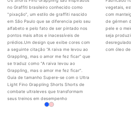
Os Shorts Fino Grappling são inspirados
Fabricado na
no Graffiti brasileiro conhecido como
vegetais, e
"pixação", um estilo de graffiti nascido
com manteig
em São Paulo que se diferencia pelo seu
de gérmen d
alfabeto e pelo fato de ser pintado nos
pele e o me
pontos mais altos e inacessíveis de
seja produz
prédios.Um design que exibe cores com
desregulado
a seguinte citação “A raiva me levou ao
com óleo de 
Grappling, mas o amor me fez ficar” que
se traduz como "A raiva levou ao
Grappling, mas o amor me fez ficar".
Guia de tamanho Supere-se com o Ultra
Light Fino Grappling Shorts Shorts de
combate ultraleves que transformam
seus treinos em desempenho