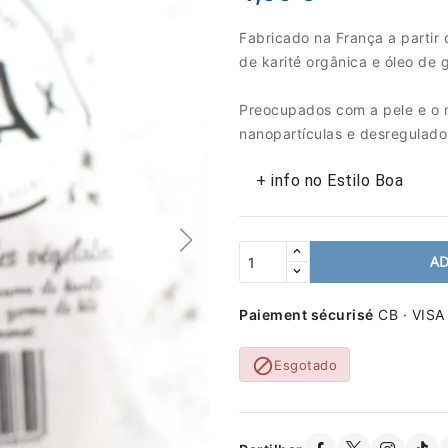
Fabricado na França a partir
de karité orgânica e óleo de 
Preocupados com a pele e o 
nanopartículas e desregulad
+ info no Estilo Boa
AD
Paiement sécurisé
CB · VISA

Esgotado