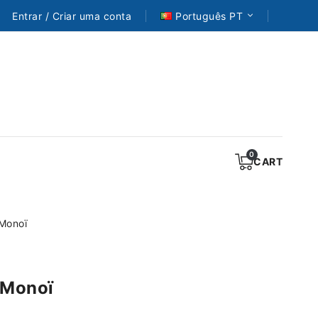
Entrar / Criar uma conta
Português PT
CART
Monoï
 Monoï