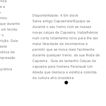
tica
e a
o
Disponibilidade:
4 Em stock
nino
Salve amigo Capoeiriste!Equipe-se
aque durante
durante o seu treino com as nossas
 um tecido
novas calças de Capoeira, trabalhámos
r o
num corte totalmente novo para lhe dar
ição. Guia
maior liberdade de movimentos e
este
permitir que se mova mais facilmente
rática de
durante qualquer treino. da sua Roda de
ompressão
Capoeira . Guia de tamanho Calças de
capoeira para homens Paranauê Um
 prática
Abada que destaca a estética colorida
da cultura afro-brasileira