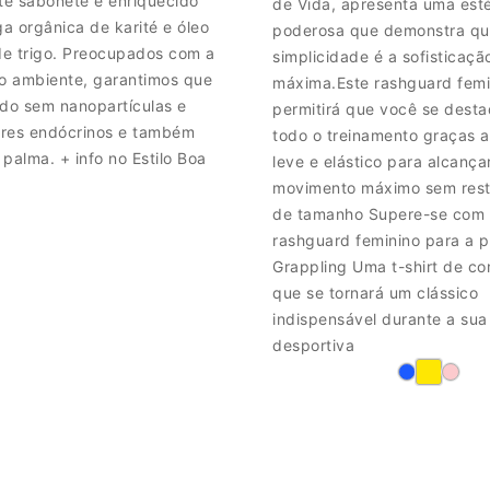
ste sabonete é enriquecido
de Vida, apresenta uma esté
a orgânica de karité e óleo
poderosa que demonstra qu
e trigo. Preocupados com a
simplicidade é a sofisticaçã
io ambiente, garantimos que
máxima.Este rashguard femi
ido sem nanopartículas e
permitirá que você se dest
res endócrinos e também
todo o treinamento graças a
palma. + info no Estilo Boa
leve e elástico para alcança
movimento máximo sem restr
de tamanho Supere-se com 
rashguard feminino para a p
Grappling Uma t-shirt de c
que se tornará um clássico
indispensável durante a sua
desportiva