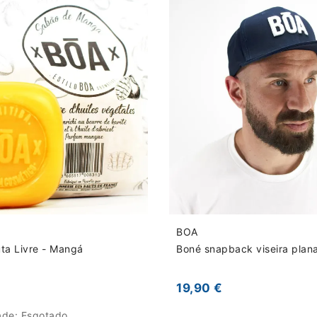
BOA
ta Livre - Mangá
Boné snapback viseira plan
19,90 €
dade:
Esgotado