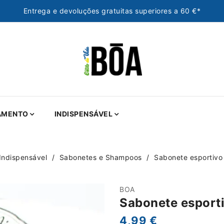
Entrega e devoluções gratuitas superiores a 60 €*
AMENTO
INDISPENSÁVEL
Indispensável
Sabonetes e Shampoos
Sabonete esportivo
BOA
Sabonete esporti
4,99 €