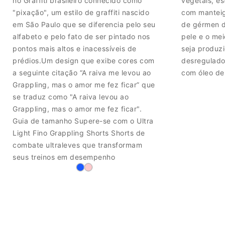
no Graffiti brasileiro conhecido como
vegetais, e
"pixação", um estilo de graffiti nascido
com manteig
em São Paulo que se diferencia pelo seu
de gérmen d
alfabeto e pelo fato de ser pintado nos
pele e o me
pontos mais altos e inacessíveis de
seja produz
prédios.Um design que exibe cores com
desregulado
a seguinte citação “A raiva me levou ao
com óleo de 
Grappling, mas o amor me fez ficar” que
se traduz como "A raiva levou ao
Grappling, mas o amor me fez ficar".
Guia de tamanho Supere-se com o Ultra
Light Fino Grappling Shorts Shorts de
combate ultraleves que transformam
seus treinos em desempenho