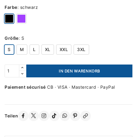
Farbe
:
schwarz
Größe
:
S
S
M
L
XL
XXL
3XL
IN DEN WARENKORB
Paiement sécurisé
CB · VISA · Mastercard · PayPal
Teilen