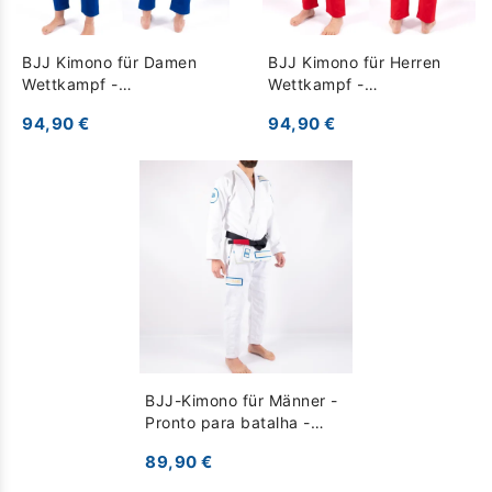
BJJ Kimono für Damen
BJJ Kimono für Herren
Wettkampf -
Wettkampf -
Französisches Team 2025
Französisches Team 2025
94,90 €
94,90 €
- blau
- rot
BJJ-Kimono für Männer -
Pronto para batalha -
weiß
89,90 €