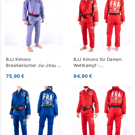
BJJ Kimono
BJJ Kimono für Damen
Brasilianischer Jiu-Jitsu -
Wettkampf -
Jogo No Chão - Helles
Französisches Team 2025
75,90 €
94,90 €
Lila
- rot