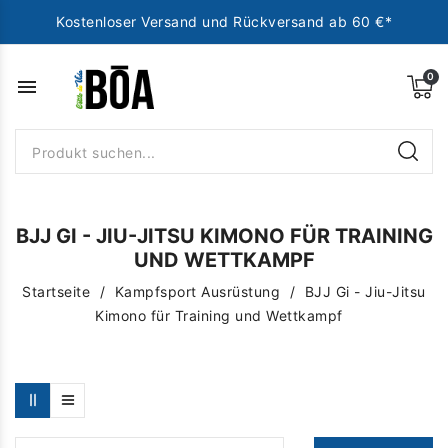
Kostenloser Versand und Rückversand ab 60 €*
menu
BJJ GI - JIU-JITSU KIMONO FÜR TRAINING
UND WETTKAMPF
Startseite
Kampfsport Ausrüstung
BJJ Gi - Jiu-Jitsu
Kimono für Training und Wettkampf