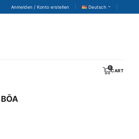
Anmelden / Konto erstellen
Deutsch
CART
 BŌA