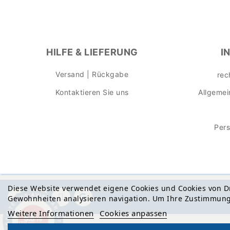
HILFE & LIEFERUNG
I
Versand | Rückgabe
rec
Kontaktieren Sie uns
Allgeme
Per
Diese Website verwendet eigene Cookies und Cookies von Dr
Gewohnheiten analysieren navigation. Um Ihre Zustimmung z
Weitere Informationen
Cookies anpassen
9.8
/10
1734 avis