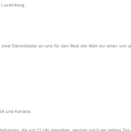
n, Luxemburg.
 zwei Dienstleister an und für den Rest der Welt nur einen von 
 USA und Kanada.
tellungen, die vor 11 Uhr eingehen, werden noch am selben Tag