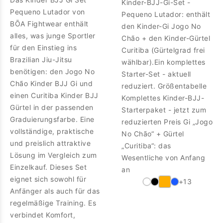
Kinder-BJJ-Gi-Set -
Pequeno Lutador von
Pequeno Lutador: enthält
BŌA Fightwear enthält
den Kinder-Gi Jogo No
alles, was junge Sportler
Chão + den Kinder-Gürtel
für den Einstieg ins
Curitiba (Gürtelgrad frei
Brazilian Jiu-Jitsu
wählbar).Ein komplettes
benötigen: den Jogo No
Starter-Set - aktuell
Chão Kinder BJJ Gi und
reduziert. Größentabelle
einen Curitiba Kinder BJJ
Komplettes Kinder-BJJ-
Gürtel in der passenden
Starterpaket - jetzt zum
Graduierungsfarbe. Eine
reduzierten Preis Gi „Jogo
vollständige, praktische
No Chão“ + Gürtel
und preislich attraktive
„Curitiba“: das
Lösung im Vergleich zum
Wesentliche von Anfang
Einzelkauf. Dieses Set
an
eignet sich sowohl für
+13
Anfänger als auch für das
regelmäßige Training. Es
verbindet Komfort,