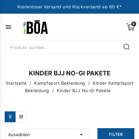
Kostenloser Versand und Rückversand ab 60 €*
menu
KINDER BJJ NO-GI PAKETE
Startseite
Kampfsport Bekleidung
Kinder Kampfsport
Bekleidung
Kinder BJJ No-Gi Pakete

FILTER
Auswählen