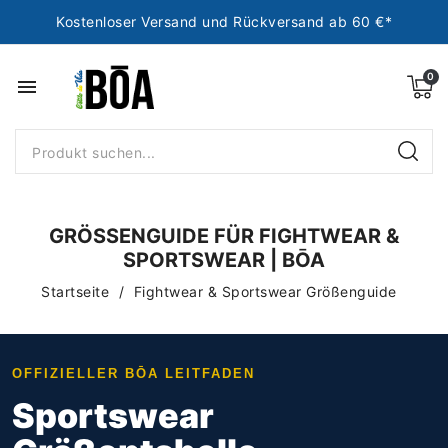
Kostenloser Versand und Rückversand ab 60 €*
menu
GRÖSSENGUIDE FÜR FIGHTWEAR & S
PORTSWEAR | BŌA
Startseite
Fightwear & Sportswear Größenguide
OFFIZIELLER BŌA LEITFADEN
Sportswear