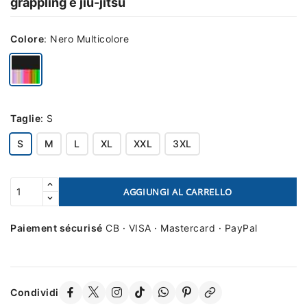
grappling e jiu-jitsu
Colore
:
Nero Multicolore
Taglie
:
S
S
M
L
XL
XXL
3XL
AGGIUNGI AL CARRELLO
Paiement sécurisé
CB · VISA · Mastercard · PayPal
Condividi