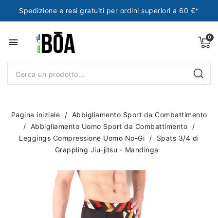
Spedizione e resi gratuiti per ordini superiori a 60 €*
menu
Pagina iniziale
Abbigliamento Sport da Combattimento
Abbigliamento Uomo Sport da Combattimento
Leggings Compressione Uomo No-Gi
Spats 3/4 di
Grappling Jiu-jitsu - Mandinga