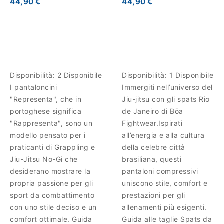
44,90 €
44,90 €
Disponibilità:
2 Disponibile
Disponibilità:
1 Disponibile
I pantaloncini
Immergiti nell’universo del
"Representa", che in
Jiu-jitsu con gli spats Rio
portoghese significa
de Janeiro di Bōa
"Rappresenta", sono un
Fightwear.Ispirati
modello pensato per i
all’energia e alla cultura
praticanti di Grappling e
della celebre città
Jiu-Jitsu No-Gi che
brasiliana, questi
desiderano mostrare la
pantaloni compressivi
propria passione per gli
uniscono stile, comfort e
sport da combattimento
prestazioni per gli
con uno stile deciso e un
allenamenti più esigenti.
comfort ottimale. Guida
Guida alle taglie Spats da