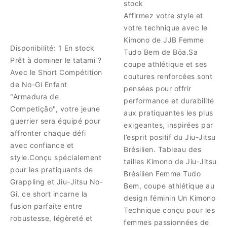
stock
Affirmez votre style et
votre technique avec le
Kimono de JJB Femme
Disponibilité:
1 En stock
Tudo Bem de Bōa.Sa
Prêt à dominer le tatami ?
coupe athlétique et ses
Avec le Short Compétition
coutures renforcées sont
de No-Gi Enfant
pensées pour offrir
"Armadura de
performance et durabilité
Competição", votre jeune
aux pratiquantes les plus
guerrier sera équipé pour
exigeantes, inspirées par
affronter chaque défi
l’esprit positif du Jiu-Jitsu
avec confiance et
Brésilien. Tableau des
style.Conçu spécialement
tailles Kimono de Jiu-Jitsu
pour les pratiquants de
Brésilien Femme Tudo
Grappling et Jiu-Jitsu No-
Bem, coupe athlétique au
Gi, ce short incarne la
design féminin Un Kimono
fusion parfaite entre
Technique conçu pour les
robustesse, légèreté et
femmes passionnées de