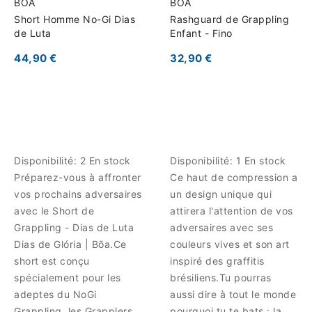
BOA
BOA
Short Homme No-Gi Dias
Rashguard de Grappling
de Luta
Enfant - Fino
44,90 €
32,90 €
Disponibilité:
2 En stock
Disponibilité:
1 En stock
Préparez-vous à affronter
Ce haut de compression a
vos prochains adversaires
un design unique qui
avec le Short de
attirera l'attention de vos
Grappling - Dias de Luta
adversaires avec ses
Dias de Glória | Bōa.Ce
couleurs vives et son art
short est conçu
inspiré des graffitis
spécialement pour les
brésiliens.Tu pourras
adeptes du NoGi
aussi dire à tout le monde
Grappling, les Grapplers
pourquoi tu te bats : la