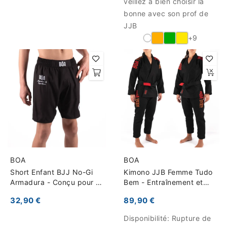
veillez à bien choisir la
bonne avec son prof de
JJB
+9
BOA
BOA
Short Enfant BJJ No-Gi
Kimono JJB Femme Tudo
Armadura - Conçu pour la
Bem - Entraînement et
Compétition et la
Compétition
32,90 €
89,90 €
Performance
Disponibilité:
Rupture de