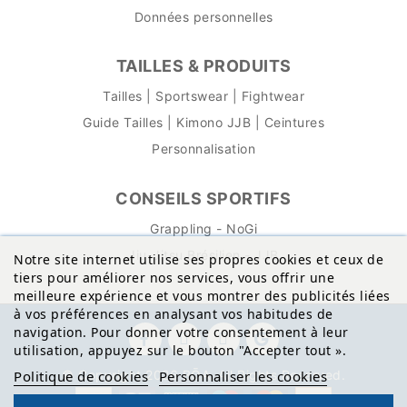
Données personnelles
TAILLES & PRODUITS
Tailles | Sportswear | Fightwear
Guide Tailles | Kimono JJB | Ceintures
Personnalisation
CONSEILS SPORTIFS
Grappling - NoGi
Jiu-Jitsu Brésilien - JJB
Notre site internet utilise ses propres cookies et ceux de
tiers pour améliorer nos services, vous offrir une
meilleure expérience et vous montrer des publicités liées
à vos préférences en analysant vos habitudes de
navigation. Pour donner votre consentement à leur
utilisation, appuyez sur le bouton "Accepter tout
»
.
© Copyright 2026 BŌA. All Rights Reserved.
Politique de cookies
Personnaliser les cookies