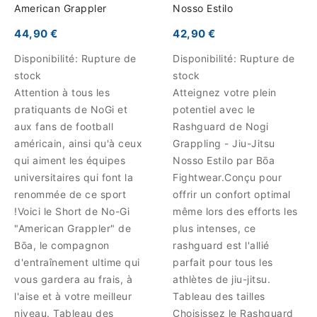
American Grappler
Nosso Estilo
44,90 €
42,90 €
Disponibilité:
Rupture de
Disponibilité:
Rupture de
stock
stock
Attention à tous les
Atteignez votre plein
pratiquants de NoGi et
potentiel avec le
aux fans de football
Rashguard de Nogi
américain, ainsi qu'à ceux
Grappling - Jiu-Jitsu
qui aiment les équipes
Nosso Estilo par Bōa
universitaires qui font la
Fightwear.Conçu pour
renommée de ce sport
offrir un confort optimal
!Voici le Short de No-Gi
même lors des efforts les
"American Grappler" de
plus intenses, ce
Bōa, le compagnon
rashguard est l'allié
d'entraînement ultime qui
parfait pour tous les
vous gardera au frais, à
athlètes de jiu-jitsu.
l'aise et à votre meilleur
Tableau des tailles
niveau. Tableau des
Choisissez le Rashguard