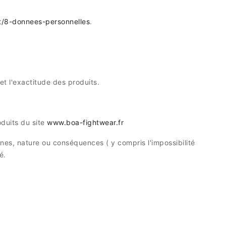
nt/8-donnees-personnelles
.
et l'exactitude des produits.
oduits du site
www.boa-fightwear.fr
ines, nature ou conséquences ( y compris l'impossibilité
é.