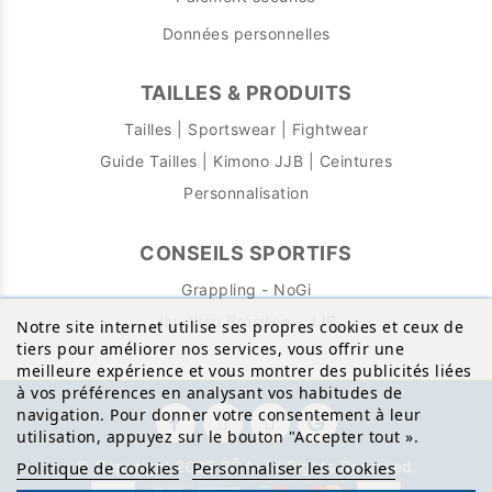
Données personnelles
TAILLES & PRODUITS
Tailles | Sportswear | Fightwear
Guide Tailles | Kimono JJB | Ceintures
Personnalisation
CONSEILS SPORTIFS
Grappling - NoGi
Jiu-Jitsu Brésilien - JJB
Notre site internet utilise ses propres cookies et ceux de
tiers pour améliorer nos services, vous offrir une
meilleure expérience et vous montrer des publicités liées
à vos préférences en analysant vos habitudes de
navigation. Pour donner votre consentement à leur
utilisation, appuyez sur le bouton "Accepter tout
»
.
© Copyright 2026 BŌA. All Rights Reserved.
Politique de cookies
Personnaliser les cookies