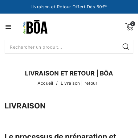
Livraison et Retour Offert Dès 60€*
menu
LIVRAISON ET RETOUR | BŌA
Accueil
Livraison | retour
LIVRAISON
Le processus de préparation et