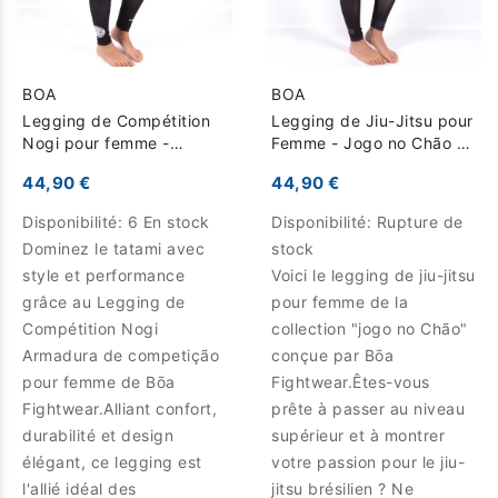
BOA
BOA
Legging de Compétition
Legging de Jiu-Jitsu pour
Nogi pour femme -
Femme - Jogo no Chão -
Armadura de competição
Noir
44,90 €
44,90 €
- Noir
Disponibilité:
6 En stock
Disponibilité:
Rupture de
Dominez le tatami avec
stock
style et performance
Voici le legging de jiu-jitsu
grâce au Legging de
pour femme de la
Compétition Nogi
collection "jogo no Chão"
Armadura de competição
conçue par Bōa
pour femme de Bōa
Fightwear.Êtes-vous
Fightwear.Alliant confort,
prête à passer au niveau
durabilité et design
supérieur et à montrer
élégant, ce legging est
votre passion pour le jiu-
l'allié idéal des
jitsu brésilien ? Ne