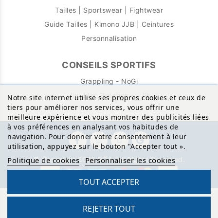
Tailles | Sportswear | Fightwear
Guide Tailles | Kimono JJB | Ceintures
Personnalisation
CONSEILS SPORTIFS
Grappling - NoGi
Jiu-Jitsu Brésilien - JJB
Notre site internet utilise ses propres cookies et ceux de
tiers pour améliorer nos services, vous offrir une
meilleure expérience et vous montrer des publicités liées
à vos préférences en analysant vos habitudes de
navigation. Pour donner votre consentement à leur
utilisation, appuyez sur le bouton "Accepter tout
»
.
© Copyright 2026 BŌA. All Rights Reserved.
Politique de cookies
Personnaliser les cookies
TOUT ACCEPTER
REJETER TOUT
Site protégé par reCAPTCHA.
Vie privée
-
Termes
Reto