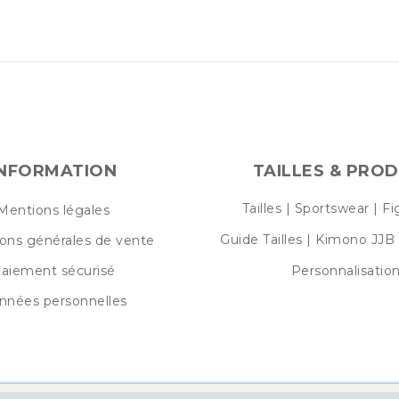
INFORMATION
TAILLES & PROD
Tailles | Sportswear | F
Mentions légales
Guide Tailles | Kimono JJB 
ions générales de vente
aiement sécurisé
Personnalisatio
nnées personnelles