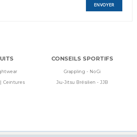
UITS
CONSEILS SPORTIFS
ightwear
Grappling - NoGi
| Ceintures
Jiu-Jitsu Brésilien - JJB
n